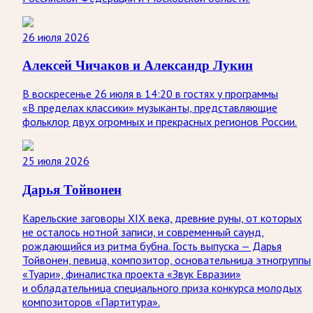
26 июля 2026
Алексей Чичаков и Александр Лукин
В воскресенье 26 июля в 14:20 в гостях у программы
«В пределах классики» музыканты, представляющие
фольклор двух огромных и прекрасных регионов России.
25 июля 2026
Дарья Тойвонен
Карельские заговоры XIX века, древние руны, от которых
не осталось нотной записи, и современный саунд,
рождающийся из ритма бубна. Гость выпуска — Дарья
Тойвонен, певица, композитор, основательница этногруппы
«Туари», финалистка проекта «Звук Евразии»
и обладательница специального приза конкурса молодых
композиторов «Партитура».