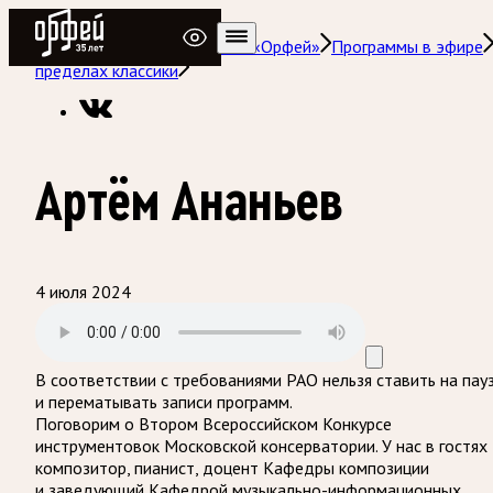
Радио Орфей
Радио классической музыки «Орфей»
Программы в эфире
пределах классики
Артём Ананьев
4 июля 2024
В соответствии с требованиями
РАО
нельзя ставить на пау
и перематывать записи программ.
Поговорим о Втором Всероссийском Конкурсе
инструментовок Московской консерватории. У нас в гостях
композитор, пианист, доцент Кафедры композиции
и заведующий Кафедрой музыкально-информационных