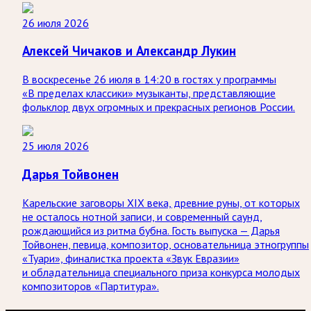
26 июля 2026
Алексей Чичаков и Александр Лукин
В воскресенье 26 июля в 14:20 в гостях у программы
«В пределах классики» музыканты, представляющие
фольклор двух огромных и прекрасных регионов России.
25 июля 2026
Дарья Тойвонен
Карельские заговоры XIX века, древние руны, от которых
не осталось нотной записи, и современный саунд,
рождающийся из ритма бубна. Гость выпуска — Дарья
Тойвонен, певица, композитор, основательница этногруппы
«Туари», финалистка проекта «Звук Евразии»
и обладательница специального приза конкурса молодых
композиторов «Партитура».