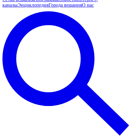
каналы
Энциклопедия
Города вещания
О нас