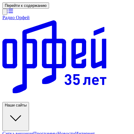
Перейти к содержанию
Радио Орфей
Наши сайты
Сетка вещания
Программы
Новости
Интернет-