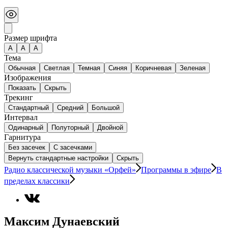
Размер шрифта
А
A
A
Тема
Обычная
Светлая
Темная
Синяя
Коричневая
Зеленая
Изображения
Показать
Скрыть
Трекинг
Стандартный
Средний
Большой
Интервал
Одинарный
Полуторный
Двойной
Гарнитура
Без засечек
С засечками
Вернуть стандартные настройки
Скрыть
Радио классической музыки «Орфей»
Программы в эфире
В
пределах классики
Максим Дунаевский