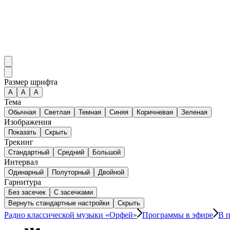
Размер шрифта
А
A
A
Тема
Обычная
Светлая
Темная
Синяя
Коричневая
Зеленая
Изображения
Показать
Скрыть
Трекинг
Стандартный
Средний
Большой
Интервал
Одинарный
Полуторный
Двойной
Гарнитура
Без засечек
С засечками
Вернуть стандартные настройки
Скрыть
Радио классической музыки «Орфей»
Программы в эфире
В п