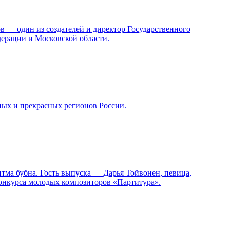
в — один из создателей и директор Государственного
ерации и Московской области.
ных и прекрасных регионов России.
итма бубна. Гость выпуска — Дарья Тойвонен, певица,
конкурса молодых композиторов «Партитура».