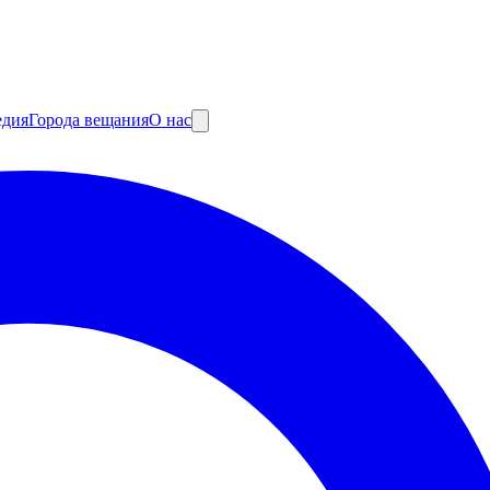
едия
Города вещания
О нас