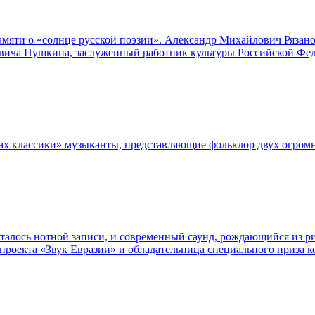
амяти о «солнце русской поэзии». Александр Михайлович Рязано
евича Пушкина, заслуженный работник культуры Российской Фед
елах классики» музыканты, представляющие фольклор двух огром
сталось нотной записи, и современный саунд, рождающийся из р
проекта «Звук Евразии» и обладательница специального приза 