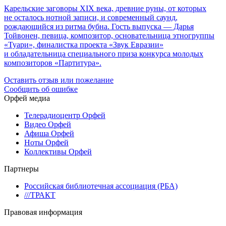
Карельские заговоры XIX века, древние руны, от которых
не осталось нотной записи, и современный саунд,
рождающийся из ритма бубна. Гость выпуска — Дарья
Тойвонен, певица, композитор, основательница этногруппы
«Туари», финалистка проекта «Звук Евразии»
и обладательница специального приза конкурса молодых
композиторов «Партитура».
Оставить отзыв или пожелание
Сообщить об ошибке
Орфей медиа
Телерадиоцентр Орфей
Видео Орфей
Афиша Орфей
Ноты Орфей
Коллективы Орфей
Партнеры
Российская библиотечная ассоциация (РБА)
///ТРАКТ
Правовая информация