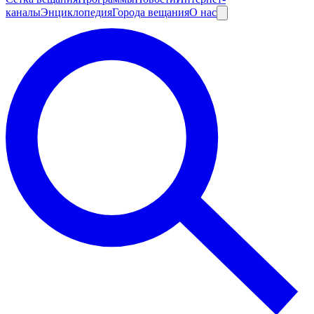
каналы
Энциклопедия
Города вещания
О нас