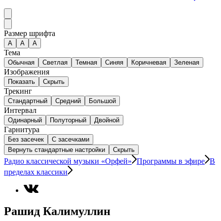
Размер шрифта
А
A
A
Тема
Обычная
Светлая
Темная
Синяя
Коричневая
Зеленая
Изображения
Показать
Скрыть
Трекинг
Стандартный
Средний
Большой
Интервал
Одинарный
Полуторный
Двойной
Гарнитура
Без засечек
С засечками
Вернуть стандартные настройки
Скрыть
Радио классической музыки «Орфей»
Программы в эфире
В
пределах классики
Рашид Калимуллин