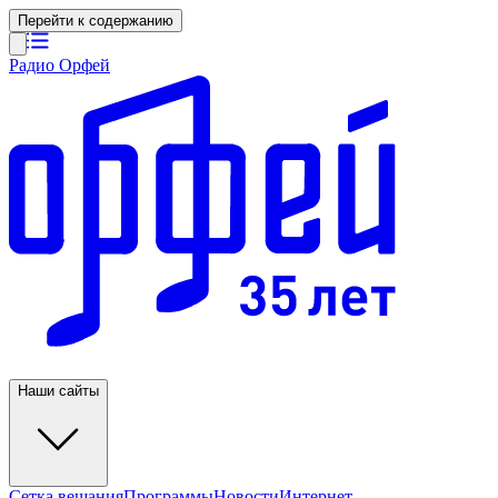
Перейти к содержанию
Радио Орфей
Наши сайты
Сетка вещания
Программы
Новости
Интернет-