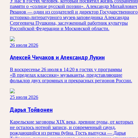
У нас в гостях человек, который посвятил жизнь сохранени
памяти о «солнце русской поэзии». Александр Михайлович
Рязанов — один из создателей и директор Государственного
историко‑литературного музея‑заповедника Александра
Сергеевича Пушкина, заслуженный работник культуры
Российской Федерации и Московской области.
26 июля 2026
Алексей Чичаков и Александр Лукин
В воскресенье 26 июля в 14:20 в гостях у программы
«В пределах классики» музыканты, представляющие
фольклор двух огромных и прекрасных регионов России.
25 июля 2026
Дарья Тойвонен
Карельские заговоры XIX века, древние руны, от которых
не осталось нотной записи, и современный саунд,
рождающийся из ритма бубна. Гость выпуска — Дарья