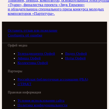
Тойвонен, певица, композитор, основательница этногрупп
«Туари», финалистка проекта «Звук Евразии»
и обладательница специального приза конкурса молодых
композиторов «Партитура».
Оставить отзыв или пожелание
Сообщить об ошибке
Орфей медиа
Телерадиоцентр Орфей
Видео Орфей
Афиша Орфей
Ноты Орфей
Коллективы Орфей
Партнеры
Российская библиотечная ассоциация (РБА)
///ТРАКТ
Правовая информация
Условия использования сайта
Политика конфиденциальности