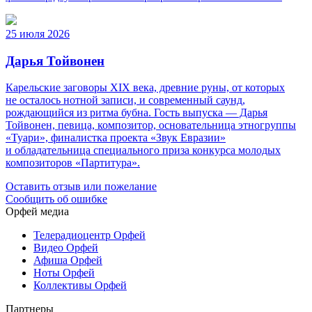
25 июля 2026
Дарья Тойвонен
Карельские заговоры XIX века, древние руны, от которых
не осталось нотной записи, и современный саунд,
рождающийся из ритма бубна. Гость выпуска — Дарья
Тойвонен, певица, композитор, основательница этногруппы
«Туари», финалистка проекта «Звук Евразии»
и обладательница специального приза конкурса молодых
композиторов «Партитура».
Оставить отзыв или пожелание
Сообщить об ошибке
Орфей медиа
Телерадиоцентр Орфей
Видео Орфей
Афиша Орфей
Ноты Орфей
Коллективы Орфей
Партнеры