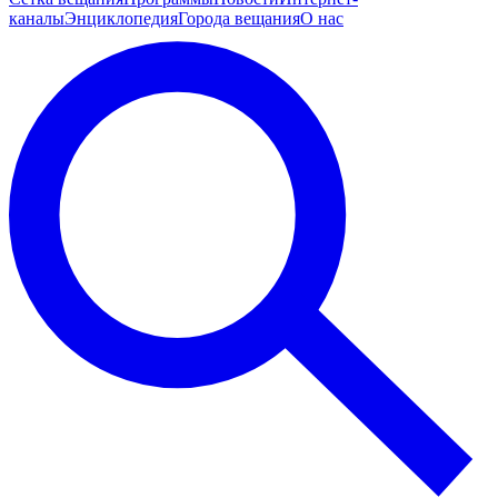
каналы
Энциклопедия
Города вещания
О нас