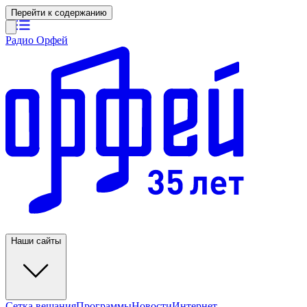
Перейти к содержанию
Радио Орфей
Наши сайты
Сетка вещания
Программы
Новости
Интернет-