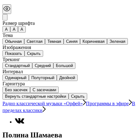
Размер шрифта
А
A
A
Тема
Обычная
Светлая
Темная
Синяя
Коричневая
Зеленая
Изображения
Показать
Скрыть
Трекинг
Стандартный
Средний
Большой
Интервал
Одинарный
Полуторный
Двойной
Гарнитура
Без засечек
С засечками
Вернуть стандартные настройки
Скрыть
Радио классической музыки «Орфей»
Программы в эфире
В
пределах классики
Полина Шамаева