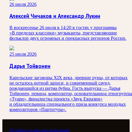
26 июля 2026
Алексей Чичаков и Александр Лукин
В воскресенье 26 июля в 14:20 в гостях у программы
«В пределах классики» музыканты, представляющие
фольклор двух огромных и прекрасных регионов России.
25 июля 2026
Дарья Тойвонен
Карельские заговоры XIX века, древние руны, от которых
не осталось нотной записи, и современный саунд,
рождающийся из ритма бубна. Гость выпуска — Дарья
Тойвонен, певица, композитор, основательница этногрупп
«Туари», финалистка проекта «Звук Евразии»
и обладательница специального приза конкурса молодых
композиторов «Партитура».
Оставить отзыв или пожелание