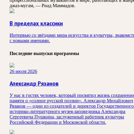
профессиональных музыкантов в мире, работающих в жанр
джаз-мугам, — Риад Маммадов.
В пределах классики
Интервью со звёздами мира искусства и культуры, знакомст
с новыми именами.
Последние выпуски программы
26 июля 2026
Александр Рязанов
У нас в гостях человек, который посвятил жизнь сохранени
памяти о «солнце русской поэзии». Александр Михайлович
Рязанов — один из создателей и директор Государственного
историко‑литературного музея‑заповедника Александра
Сергеевича Пушкина, заслуженный работник культуры
Российской Федерации и Московской области.