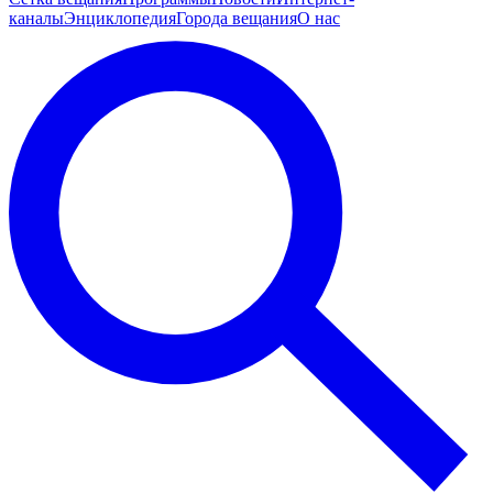
каналы
Энциклопедия
Города вещания
О нас