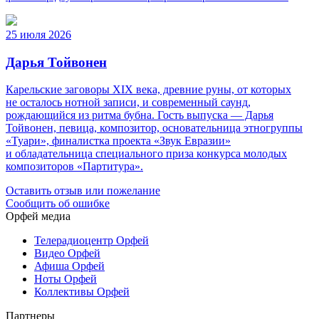
25 июля 2026
Дарья Тойвонен
Карельские заговоры XIX века, древние руны, от которых
не осталось нотной записи, и современный саунд,
рождающийся из ритма бубна. Гость выпуска — Дарья
Тойвонен, певица, композитор, основательница этногруппы
«Туари», финалистка проекта «Звук Евразии»
и обладательница специального приза конкурса молодых
композиторов «Партитура».
Оставить отзыв или пожелание
Сообщить об ошибке
Орфей медиа
Телерадиоцентр Орфей
Видео Орфей
Афиша Орфей
Ноты Орфей
Коллективы Орфей
Партнеры