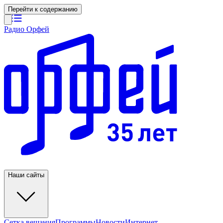
Перейти к содержанию
Радио Орфей
Наши сайты
Сетка вещания
Программы
Новости
Интернет-