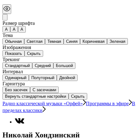
Размер шрифта
А
A
A
Тема
Обычная
Светлая
Темная
Синяя
Коричневая
Зеленая
Изображения
Показать
Скрыть
Трекинг
Стандартный
Средний
Большой
Интервал
Одинарный
Полуторный
Двойной
Гарнитура
Без засечек
С засечками
Вернуть стандартные настройки
Скрыть
Радио классической музыки «Орфей»
Программы в эфире
В
пределах классики
Николай Хондзинский