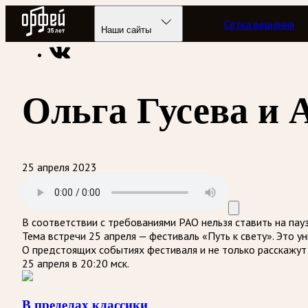
Радио Орфей
Сетка вещания
Радио классической музыки «Орфей»
Программы в эфире
Наши сайты
Ольга Гусева и 
25 апреля 2023
В соответствии с требованиями
РАО
нельзя ставить на пау
Тема встречи 25 апреля — фестиваль «Путь к свету». Это 
О предстоящих событиях фестиваля и не только расскажут 
25 апреля в 20:20 мск.
В пределах классики