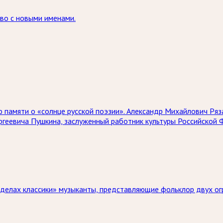
тво с новыми именами.
ию памяти о «солнце русской поэзии». Александр Михайлович Ря
ргеевича Пушкина, заслуженный работник культуры Российской 
ределах классики» музыканты, представляющие фольклор двух ог