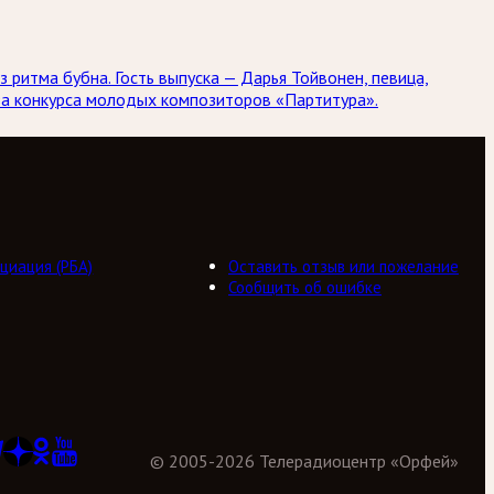
 ритма бубна. Гость выпуска — Дарья Тойвонен, певица,
иза конкурса молодых композиторов «Партитура».
циация (РБА)
Оставить отзыв или пожелание
Сообщить об ошибке
©
2005
-
2026
Телерадиоцентр «Орфей»