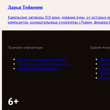
Дарья Тойвонен
Карельские заговоры XIX века, древние руны, от которых н
композитор, основательница этногруппы «Туари», финалис
Правовая информация
Орфей меди
Условия использования сайта
Телер
Политика конфиденциальности
Виде
Контактная информация
Афиш
Ноты
Колле
6+