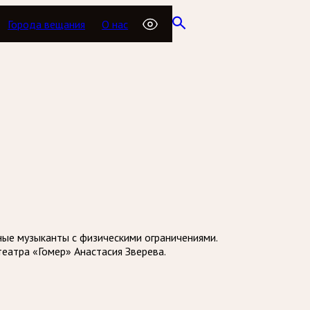
Города вещания
О нас
ные музыканты с физическими ограничениями.
еатра «Гомер» Анастасия Зверева.