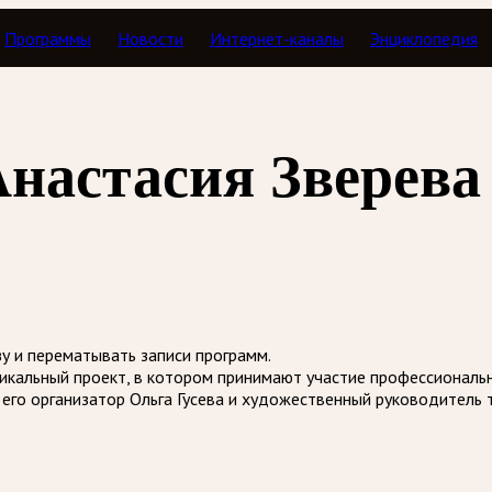
Программы
Новости
Интернет-каналы
Энциклопедия
В пределах классики
Анастасия Зверева
зу и перематывать записи программ.
уникальный проект, в котором принимают участие профессиональ
его организатор Ольга Гусева и художественный руководитель т