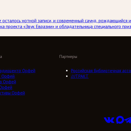
е осталось нотной записи, и современный саунд, рождающийся из
тка проекта «Звук Евразии» и обладательница специального пр
а
Партнеры
адиоцентр Орфей
Российская библиотечная ассо
о Орфей
///ТРАКТ
а Орфей
 Орфей
ктивы Орфей