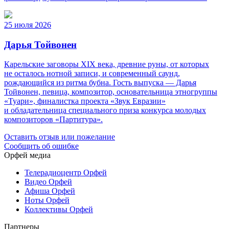
25 июля 2026
Дарья Тойвонен
Карельские заговоры XIX века, древние руны, от которых
не осталось нотной записи, и современный саунд,
рождающийся из ритма бубна. Гость выпуска — Дарья
Тойвонен, певица, композитор, основательница этногруппы
«Туари», финалистка проекта «Звук Евразии»
и обладательница специального приза конкурса молодых
композиторов «Партитура».
Оставить отзыв или пожелание
Сообщить об ошибке
Орфей медиа
Телерадиоцентр Орфей
Видео Орфей
Афиша Орфей
Ноты Орфей
Коллективы Орфей
Партнеры