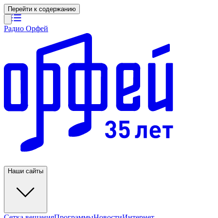
Перейти к содержанию
Радио Орфей
Наши сайты
Сетка вещания
Программы
Новости
Интернет-