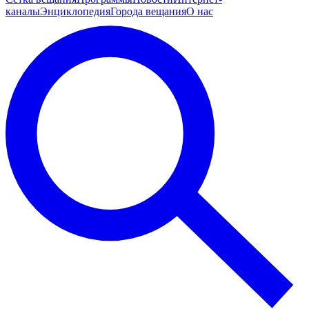
каналы
Энциклопедия
Города вещания
О нас