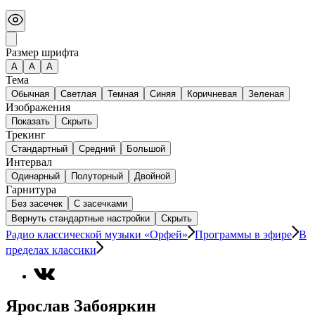
Размер шрифта
А
A
A
Тема
Обычная
Светлая
Темная
Синяя
Коричневая
Зеленая
Изображения
Показать
Скрыть
Трекинг
Стандартный
Средний
Большой
Интервал
Одинарный
Полуторный
Двойной
Гарнитура
Без засечек
С засечками
Вернуть стандартные настройки
Скрыть
Радио классической музыки «Орфей»
Программы в эфире
В
пределах классики
Ярослав Забояркин