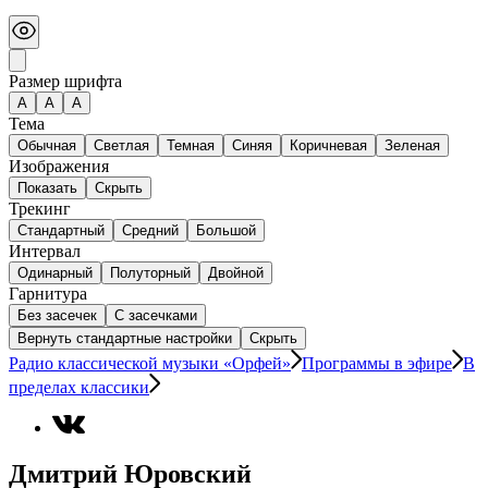
Размер шрифта
А
A
A
Тема
Обычная
Светлая
Темная
Синяя
Коричневая
Зеленая
Изображения
Показать
Скрыть
Трекинг
Стандартный
Средний
Большой
Интервал
Одинарный
Полуторный
Двойной
Гарнитура
Без засечек
С засечками
Вернуть стандартные настройки
Скрыть
Радио классической музыки «Орфей»
Программы в эфире
В
пределах классики
Дмитрий Юровский