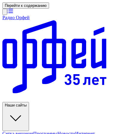
Перейти к содержанию
Радио Орфей
Наши сайты
Сетка вещания
Программы
Новости
Интернет-