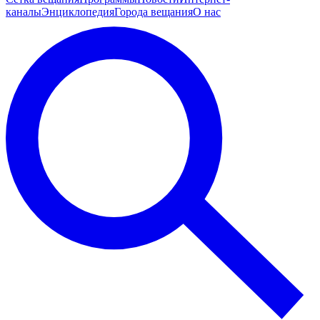
каналы
Энциклопедия
Города вещания
О нас