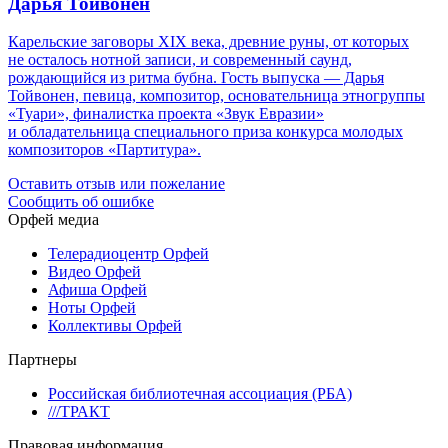
Дарья Тойвонен
Карельские заговоры XIX века, древние руны, от которых
не осталось нотной записи, и современный саунд,
рождающийся из ритма бубна. Гость выпуска — Дарья
Тойвонен, певица, композитор, основательница этногруппы
«Туари», финалистка проекта «Звук Евразии»
и обладательница специального приза конкурса молодых
композиторов «Партитура».
Оставить отзыв или пожелание
Сообщить об ошибке
Орфей медиа
Телерадиоцентр Орфей
Видео Орфей
Афиша Орфей
Ноты Орфей
Коллективы Орфей
Партнеры
Российская библиотечная ассоциация (РБА)
///ТРАКТ
Правовая информация