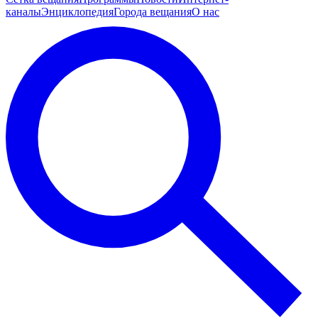
каналы
Энциклопедия
Города вещания
О нас