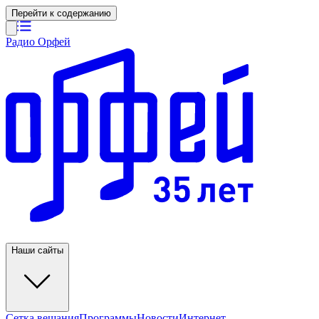
Перейти к содержанию
Радио Орфей
Наши сайты
Сетка вещания
Программы
Новости
Интернет-