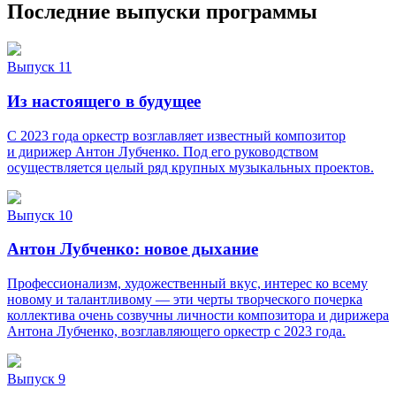
Последние выпуски программы
Выпуск 11
Из настоящего в будущее
С 2023 года оркестр возглавляет известный композитор
и дирижер Антон Лубченко. Под его руководством
осуществляется целый ряд крупных музыкальных проектов.
Выпуск 10
Антон Лубченко: новое дыхание
Профессионализм, художественный вкус, интерес ко всему
новому и талантливому — эти черты творческого почерка
коллектива очень созвучны личности композитора и дирижера
Антона Лубченко, возглавляющего оркестр с 2023 года.
Выпуск 9