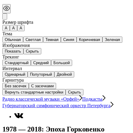
Размер шрифта
А
A
A
Тема
Обычная
Светлая
Темная
Синяя
Коричневая
Зеленая
Изображения
Показать
Скрыть
Трекинг
Стандартный
Средний
Большой
Интервал
Одинарный
Полуторный
Двойной
Гарнитура
Без засечек
С засечками
Вернуть стандартные настройки
Скрыть
Радио классической музыки «Орфей»
Подкасты
Губернаторский симфонический оркестр Петербурга
1978 — 2018: Эпоха Горковенко