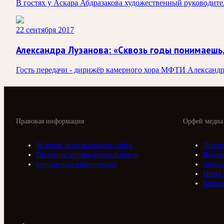
В гостях у Аскара Абдразакова художественный руководит
22 сентября 2017
Александра Лузанова: «Сквозь годы понимаешь, 
Гость передачи - дирижёр камерного хора МФТИ Александр
Правовая информация
Орфей медиа
Условия использования сайта
Телер
Политика конфиденциальности
Видео
Контактная информация
Афиш
Ноты 
Колле