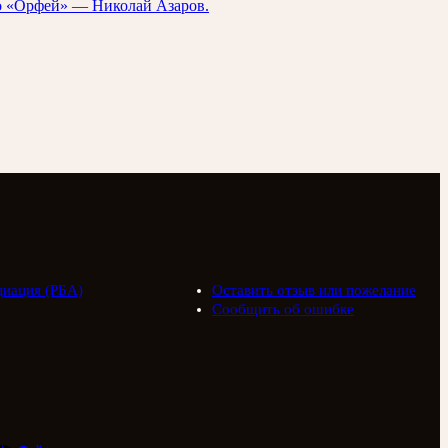
ио «Орфей» — Николай Азаров.
циация (РБА)
Оставить отзыв или пожелание
Сообщить об ошибке