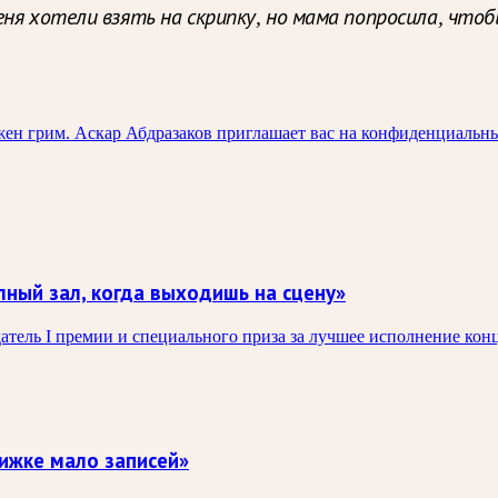
еня хотели взять на скрипку, но мама попросила, что
жен грим. Аскар Абдразаков приглашает вас на конфиденциальны
ный зал, когда выходишь на сцену»
адатель I премии и специального приза за лучшее исполнение ко
ижке мало записей»