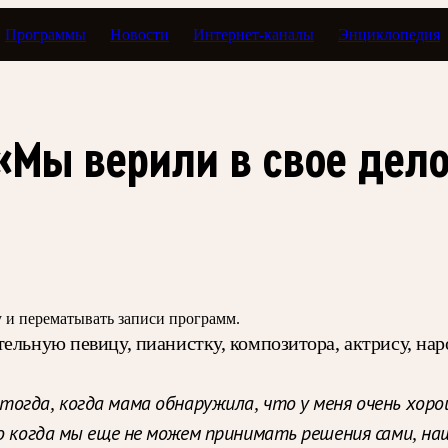
Программы
Новости
Интернет-каналы
Энциклопедия
 «Орфея»
«Мы верили в свое дел
зу и перематывать записи программ.
тельную певицу, пианистку, композитора, актрису, на
тогда, когда мама обнаружила, что у меня очень хоро
то когда мы еще не можем принимать решения сами, н