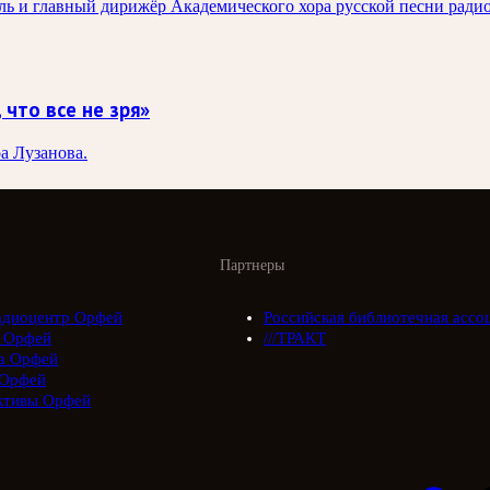
ель и главный дирижёр Академического хора русской песни рад
что все не зря»
а Лузанова.
Партнеры
адиоцентр Орфей
Российская библиотечная ассо
 Орфей
///ТРАКТ
а Орфей
Орфей
ктивы Орфей