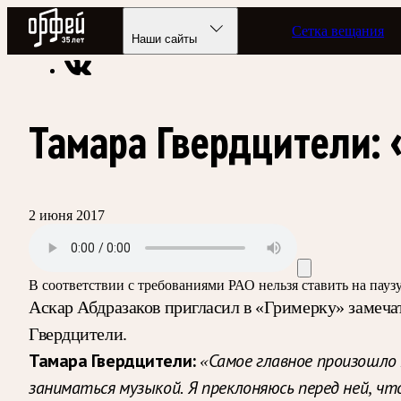
Радио Орфей
Сетка вещания
Радио классической музыки «Орфей»
Подкасты
Гримёрка
Наши сайты
Тамара Гвердцители: 
2 июня 2017
В соответствии с требованиями
РАО
нельзя ставить на пау
Аскар Абдразаков пригласил в «Гримерку» замеча
Гвердцители.
Тамара Гвердцители:
«Самое главное произошло 
заниматься музыкой. Я преклоняюсь перед ней, ч