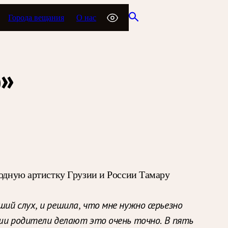
Города вещания
О нас
о»
родную артистку Грузии и России Тамару
ший слух, и решила, что мне нужно серьезно
аши родители делают это очень точно. В пять