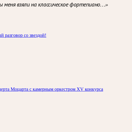
бы меня взяли на классическое фортепиано…»
й разговор со звездой!
нцерта Моцарта с камерным оркестром XV конкурса