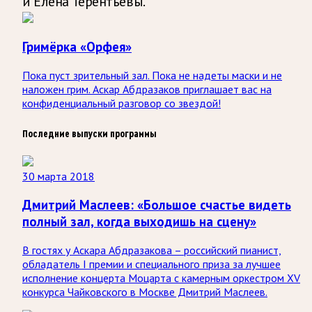
и Елена Терентьевы.
Гримёрка «Орфея»
Пока пуст зрительный зал. Пока не надеты маски и не
наложен грим. Аскар Абдразаков приглашает вас на
конфиденциальный разговор со звездой!
Последние выпуски программы
30 марта 2018
Дмитрий Маслеев: «Большое счастье видеть
полный зал, когда выходишь на сцену»
В гостях у Аскара Абдразакова – российский пианист,
обладатель I премии и специального приза за лучшее
исполнение концерта Моцарта с камерным оркестром XV
конкурса Чайковского в Москве Дмитрий Маслеев.