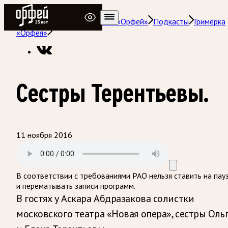
Радио Орфей
Радио классической музыки «Орфей»
Подкасты
Гримёрка
«Орфея»
Сестры Терентьевы.
11 ноября 2016
В соответствии с требованиями
РАО
нельзя ставить на пау
и перематывать записи программ.
В гостях у Аскара Абдразакова солистки
московского театра «Новая опера», сестры Оль