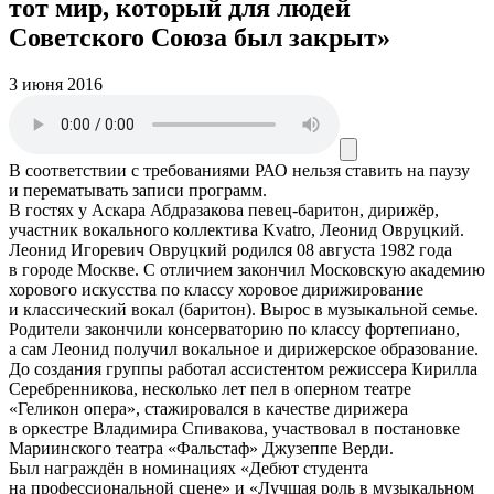
тот мир, который для людей
Советского Союза был закрыт»
3 июня 2016
В соответствии с требованиями
РАО
нельзя ставить на паузу
и перематывать записи программ.
В гостях у Аскара Абдразакова певец-баритон, дирижёр,
участник вокального коллектива Kvatro, Леонид Овруцкий.
Леонид Игоревич Овруцкий родился 08 августа 1982 года
в городе Москве. С отличием закончил Московскую академию
хорового искусства по классу хоровое дирижирование
и классический вокал (баритон). Вырос в музыкальной семье.
Родители закончили консерваторию по классу фортепиано,
а сам Леонид получил вокальное и дирижерское образование.
До создания группы работал ассистентом режиссера Кирилла
Серебренникова, несколько лет пел в оперном театре
«Геликон опера», стажировался в качестве дирижера
в оркестре Владимира Спивакова, участвовал в постановке
Мариинского театра «Фальстаф» Джузеппе Верди.
Был награждён в номинациях «Дебют студента
на профессиональной сцене» и «Лучшая роль в музыкальном