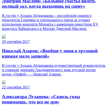
Дмитрий Маслеев: «Большое счастье видеть
полный зал, когда выходишь на сцену»
В гостях у Аскара Абдразакова – российский пианист,
обладатель I премии и специального приза за лучшее
исполнение концерта Моцарта с камерным оркестром XV
конкурса Чайковского в Москве Дмитрий Маслеев.
29 сентября 2017
Николай Азаров: «Вообще у меня в трудовой
книжке мало записей»
В гостях у Аскара Абдразакова художественный руководитель
и главный дирижёр Академического хора русской песни
радио «Орфей» — Николай Азаров.
22 сентября 2017
Александра Лузанова: «Сквозь годы
понимаешь, что все не зря»