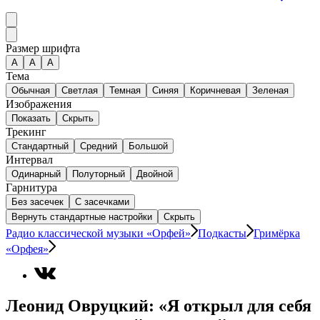
Размер шрифта
А
A
A
Тема
Обычная
Светлая
Темная
Синяя
Коричневая
Зеленая
Изображения
Показать
Скрыть
Трекинг
Стандартный
Средний
Большой
Интервал
Одинарный
Полуторный
Двойной
Гарнитура
Без засечек
С засечками
Вернуть стандартные настройки
Скрыть
Радио классической музыки «Орфей»
Подкасты
Гримёрка
«Орфея»
Леонид Овруцкий: «Я открыл для себя