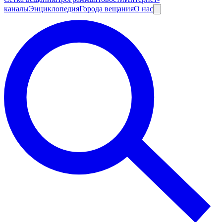
каналы
Энциклопедия
Города вещания
О нас