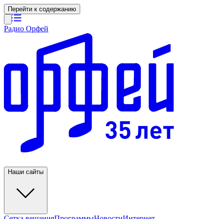
Перейти к содержанию
Радио Орфей
Наши сайты
Сетка вещания
Программы
Новости
Интернет-