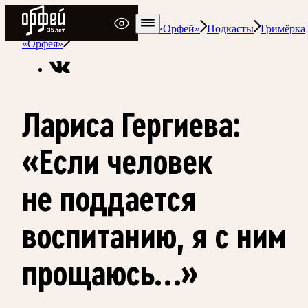
Радио Орфей
Радио классической музыки «Орфей»
Подкасты
Гримёрка
«Орфея»
Лариса Гергиева:
«Если человек
не поддается
воспитанию, я с ним
прощаюсь…»