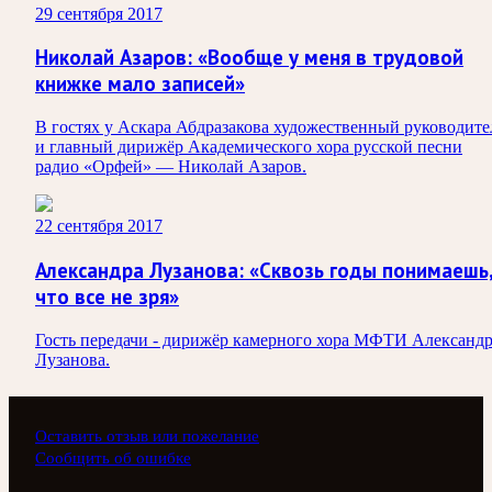
29 сентября 2017
Николай Азаров: «Вообще у меня в трудовой
книжке мало записей»
В гостях у Аскара Абдразакова художественный руководите
и главный дирижёр Академического хора русской песни
радио «Орфей» — Николай Азаров.
22 сентября 2017
Александра Лузанова: «Сквозь годы понимаешь
что все не зря»
Гость передачи - дирижёр камерного хора МФТИ Александ
Лузанова.
Оставить отзыв или пожелание
Сообщить об ошибке