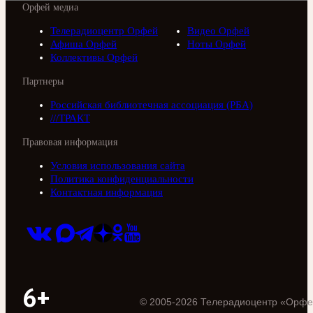
Орфей медиа
Телерадиоцентр Орфей
Видео Орфей
Афиша Орфей
Ноты Орфей
Коллективы Орфей
Партнеры
Российская библиотечная ассоциация (РБА)
///ТРАКТ
Правовая информация
Условия использования сайта
Политика конфиденциальности
Контактная информация
6+
©
2005
-
2026
Телерадиоцентр «Орфе