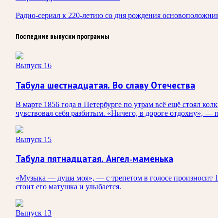
Радио-сериал к 220-летию со дня рождения основоположни
Последние выпуски программы
Выпуск 16
Табула шестнадцатая. Во славу Отечества
В марте 1856 года в Петербурге по утрам всё ещё стоял ко
чувствовал себя разбитым. «Ничего, в дороге отдохну», — пр
Выпуск 15
Табула пятнадцатая. Ангел-маменька
«Музыка — душа моя», — с трепетом в голосе произносит 
стоит его матушка и улыбается.
Выпуск 13