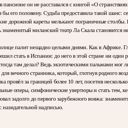
в пансионе он не расставался с книгой «О странствиях
тя бы его половину. Судьба предоставила такой шанс:
 окне дорожной кареты мелькают пограничные столбы.
ь знаменитый миланский театр Ла Скала становится 
олнце палит нещадно целыми днями. Как в Африке. Г
решил стать в Испании: до него в этой стране ни один
 тогда там делал? Ведь экзотическими пальмами мог л
ля вечного странника, который, глотнув родного возду
а провёл за границей более 10 лет, посетив нескольк
альные оперы, симфонические увертюры и стать тем,
вовал задолго до первого зарубежного вояжа: знамен
 с назидательной надписью.