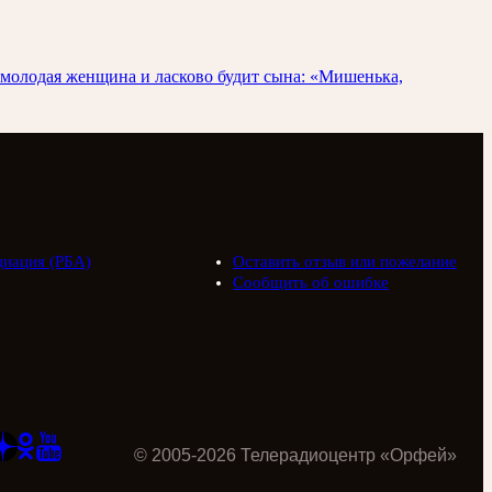
т молодая женщина и ласково будит сына: «Мишенька,
циация (РБА)
Оставить отзыв или пожелание
Сообщить об ошибке
©
2005
-
2026
Телерадиоцентр «Орфей»