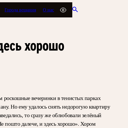
Города вещания
О нас
десь хорошо
ам роскошные вечеринки в тенистых парках
ну. Но ему удалось снять недорогую квартиру
аведались, то сразу же облюбовали зелёный
е пошто далече, и здесь хорошо». Хором