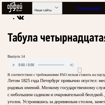
Радио Орфей
Сетка вещания
Радио классической музыки «Орфей»
Подкасты
Партитур
Наши сайты
Табула четырнадцатая
Выпуск 14
В соответствии с требованиями
РАО
нельзя ставить на пау
Летом 1825 года Петербург привычно опустел: мес
родовых имений. Мелкому государственному служ
с небольшим садиком и очаровательной беседкой. 
уголок. Устроившись за деревянным столом, заме