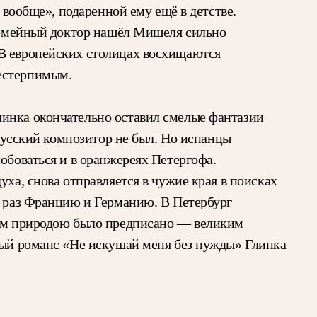
 вообще», подаренной ему ещё в детстве.
 семейный доктор нашёл Мишеля сильно
 В европейских столицах восхищаются
нестерпимым.
линка окончательно оставил смелые фантазии
 русский композитор не был. Но испанцы
юбоваться и в оранжереях Петергофа.
ха, снова отправляется в чужие края в поисках
о раз Францию и Германию. В Петербург
 кем природою было предписано — великим
итый романс «Не искушай меня без нужды» Глинка