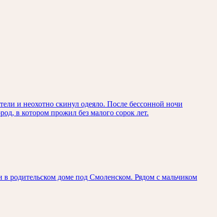
стели и неохотно скинул одеяло. После бессонной ночи
род, в котором прожил без малого сорок лет.
 в родительском доме под Смоленском. Рядом с мальчиком