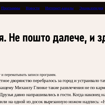
Программы
Новости
Интернет-каналы
Энциклопедия
а жизни: Глинка
. Не пошто далече, и з
зу и перематывать записи программ.
тное дворянство перебралось за город и устраивало т
ащему Михаилу Глинке такие развлечения не по карма
Друзья давно напрашивались в гости. Когда наконец н
тили на одной из досок вырезанную ножом надпись: «Н