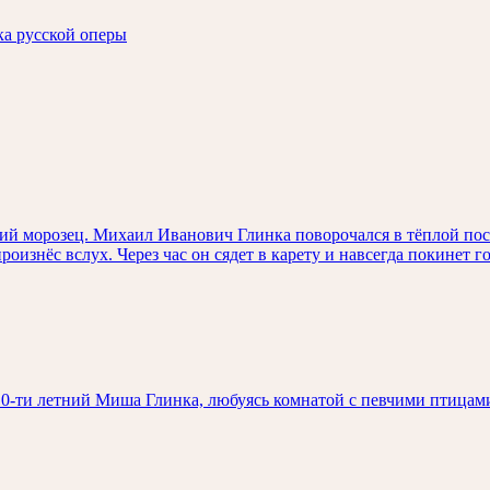
ка русской оперы
лкий морозец. Михаил Иванович Глинка поворочался в тёплой по
оизнёс вслух. Через час он сядет в карету и навсегда покинет го
10-ти летний Миша Глинка, любуясь комнатой с певчими птицами