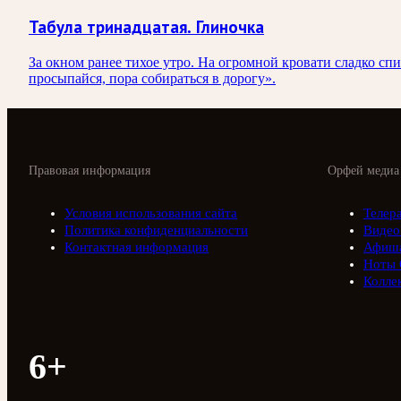
Табула тринадцатая. Глиночка
За окном ранее тихое утро. На огромной кровати сладко с
просыпайся, пора собираться в дорогу».
Правовая информация
Орфей медиа
Условия использования сайта
Телер
Политика конфиденциальности
Видео
Контактная информация
Афиш
Ноты 
Колле
6+