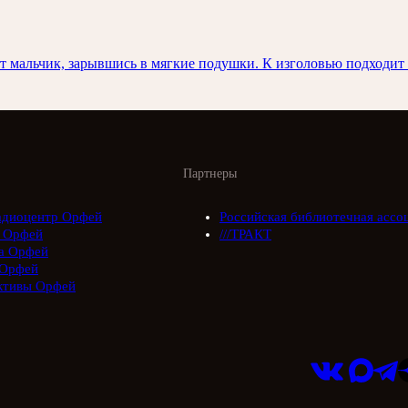
пит мальчик, зарывшись в мягкие подушки. К изголовью подходи
Партнеры
адиоцентр Орфей
Российская библиотечная ассо
 Орфей
///ТРАКТ
а Орфей
Орфей
ктивы Орфей