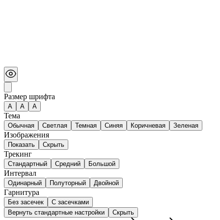
Размер шрифта
А
A
A
Тема
Обычная
Светлая
Темная
Синяя
Коричневая
Зеленая
Изображения
Показать
Скрыть
Трекинг
Стандартный
Средний
Большой
Интервал
Одинарный
Полуторный
Двойной
Гарнитура
Без засечек
С засечками
Вернуть стандартные настройки
Скрыть