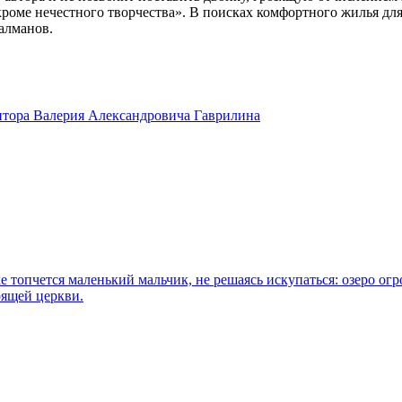
кроме нечестного творчества». В поисках комфортного жилья для
Салманов.
итора Валерия Александровича Гаврилина
е топчется маленький мальчик, не решаясь искупаться: озеро ог
оящей церкви.