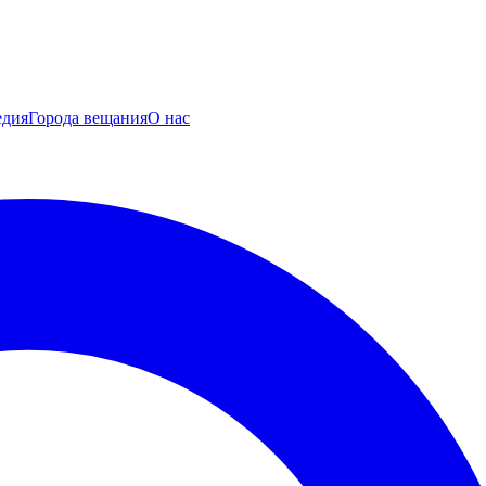
едия
Города вещания
О нас