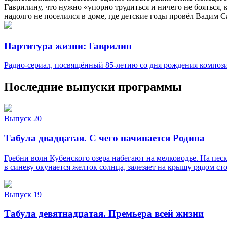
Гаврилину, что нужно «упорно трудиться и ничего не бояться, 
надолго не поселился в доме, где детские годы провёл Вадим 
Партитура жизни: Гаврилин
Радио-сериал, посвящённый 85-летию со дня рождения композ
Последние выпуски программы
Выпуск 20
Табула двадцатая. С чего начинается Родина
Гребни волн Кубенского озера набегают на мелководье. На песк
в синеву окунается желток солнца, залезает на крышу рядом ст
Выпуск 19
Табула девятнадцатая. Премьера всей жизни