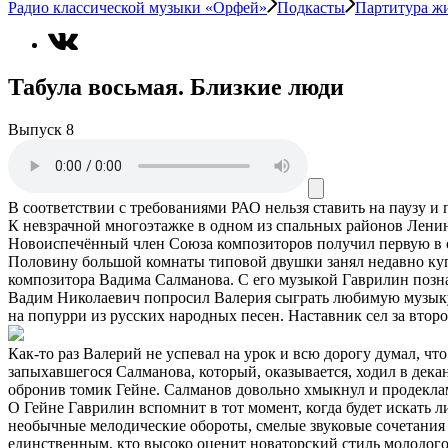
Радио классической музыки «Орфей»
Подкасты
Партитура ж
Табула восьмая. Близкие люди
Выпуск 8
В соответствии с требованиями
РАО
нельзя ставить на паузу и
К невзрачной многоэтажке в одном из спальных районов Ленинг
Новоиспечённый член Союза композиторов получил первую в 
Половину большой комнаты типовой двушки занял недавно куп
композитора Вадима Салманова. С его музыкой Гаврилин позна
Вадим Николаевич попросил Валерия сыграть любимую музыку.
на попурри из русских народных песен. Наставник сел за второ
Как-то раз Валерий не успевал на урок и всю дорогу думал, что
запыхавшегося Салманова, который, оказывается, ходил в декан
обронив томик Гейне. Салманов довольно хмыкнул и продеклам
О Гейне Гаврилин вспомнит в тот момент, когда будет искать
необычные мелодические обороты, смелые звуковые сочетания 
единственным, кто высоко оценит новаторский стиль молодого