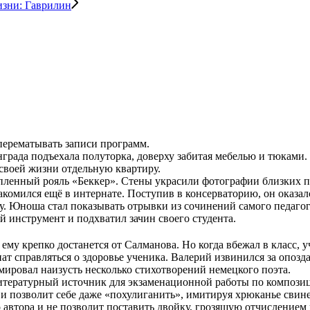
изни: Гаврилин
 перематывать записи программ.
рада подъехала полуторка, доверху забитая мебелью и тюками. 
своей жизни отдельную квартиру.
ленный рояль «Беккер». Стены украсили фотографии близких по
комился ещё в интернате. Поступив в консерваторию, он оказа
 Юноша стал показывать отрывки из сочинений самого педагога
й инструмент и подхватил зачин своего студента.
 ему крепко достанется от Салманова. Но когда вбежал в класс, 
ат справляться о здоровье ученика. Валерий извинился за опозд
ировал наизусть несколько стихотворений немецкого поэта.
 литературный источник для экзаменационной работы по компози
и позволит себе даже «похулиганить», имитируя хрюканье свин
 автора и не позволит поставить двойку, грозящую отчисление