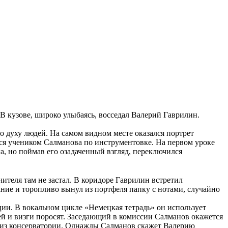
В кузове, широко улыбаясь, восседал Валерий Гаврилин.
 духу людей. На самом видном месте оказался портрет
лся учеником Салманова по инструментовке. На первом уроке
, но поймав его озадаченный взгляд, переключился
учителя там не застал. В коридоре Гаврилин встретил
ание и торопливо вынул из портфеля папку с нотами, случайно
ции. В вокальном цикле «Немецкая тетрадь» он использует
ей и визги поросят. Заседающий в комиссии Салманов окажется
м из консерватории. Однажды Салманов скажет Валерию