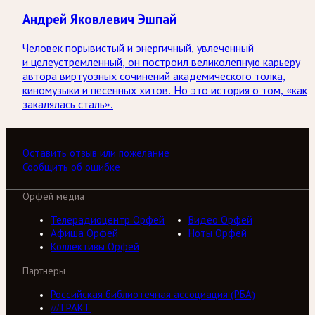
Андрей Яковлевич Эшпай
Человек порывистый и энергичный, увлеченный
и целеустремленный, он построил великолепную карьеру
автора виртуозных сочинений академического толка,
киномузыки и песенных хитов. Но это история о том, «как
закалялась сталь».
Оставить отзыв или пожелание
Сообщить об ошибке
Орфей медиа
Телерадиоцентр Орфей
Видео Орфей
Афиша Орфей
Ноты Орфей
Коллективы Орфей
Партнеры
Российская библиотечная ассоциация (РБА)
///ТРАКТ