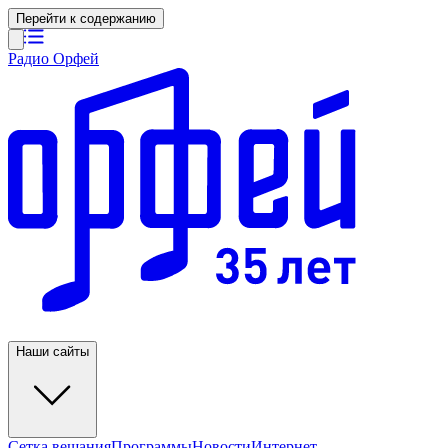
Перейти к содержанию
Радио Орфей
Наши сайты
Сетка вещания
Программы
Новости
Интернет-