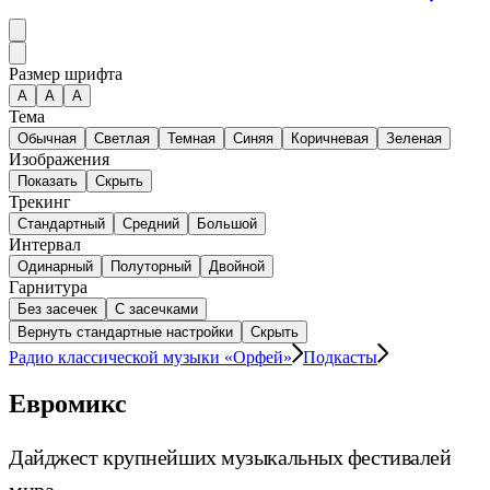
Размер шрифта
А
A
A
Тема
Обычная
Светлая
Темная
Синяя
Коричневая
Зеленая
Изображения
Показать
Скрыть
Трекинг
Стандартный
Средний
Большой
Интервал
Одинарный
Полуторный
Двойной
Гарнитура
Без засечек
С засечками
Вернуть стандартные настройки
Скрыть
Радио классической музыки «Орфей»
Подкасты
Евромикс
Дайджест крупнейших музыкальных фестивалей
мира.