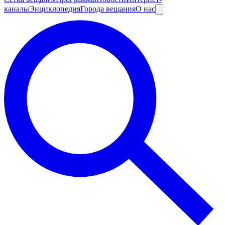
каналы
Энциклопедия
Города вещания
О нас