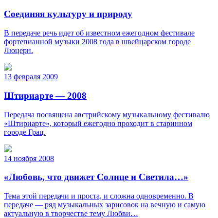
Соединяя культуру и природу
В передаче речь идет об известном ежегодном фестивале
фортепианной музыки 2008 года в швейцарском городе
Люцерн.
13 февраля 2009
Штириарте — 2008
Передача посвящена австрийскому музыкальному фестивалю
«Штириарте», который ежегодно проходит в старинном
городе Грац.
14 ноября 2008
«Любовь, что движет Солнце и Светила…»
Тема этой передачи и проста, и сложна одновременно. В
передаче — ряд музыкальных зарисовок на вечную и самую
актуальную в творчестве тему Любви…