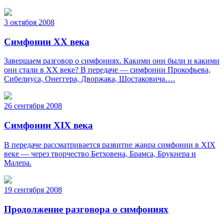
3 октября 2008
Симфонии XX века
Завершаем разговор о симфониях. Какими они были и какими
они стали в XX веке? В передаче — симфонии Прокофьева,
Сибелиуса, Онеггера, Дворжака, Шостаковича….
26 сентября 2008
Симфонии XIX века
В передаче рассматривается развитие жанра симфонии в XIX
веке — через творчество Бетховена, Брамса, Брукнера и
Малера.
19 сентября 2008
Продолжение разговора о симфониях