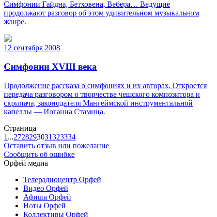
Симфонии Гайдна, Бетховена, Вебера… Ведущие
продолжают разговор об этом удивительном музыкальном
жанре.
12 сентября 2008
Симфонии XVIII века
Продолжение рассказа о симфониях и их авторах. Откроется
передача разговором о творчестве чешского композитора и
скрипача, законодателя Мангеймской инструментальной
капеллы — Иоганна Стамица.
Страница
1
...
27
28
29
30
31
32
33
34
Оставить отзыв или пожелание
Сообщить об ошибке
Орфей медиа
Телерадиоцентр Орфей
Видео Орфей
Афиша Орфей
Ноты Орфей
Коллективы Орфей