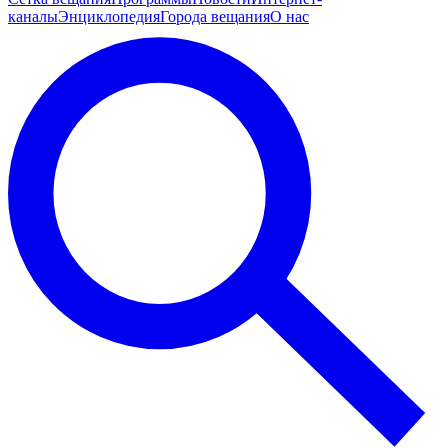
каналы
Энциклопедия
Города вещания
О нас