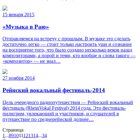
15 января 2015
«Музыка в Раю»
Отправляемся на встречу с прошлым. В музыке это сделать
достаточно легко — стоит только настроить уши и сознание
на восприятие того, что было создано несколько веков назад
композиторами, а порой и теми, кто вообще и слова такого —
«композитор» — не знал…
27 ноября 2014
Рейнский вокальный фестиваль-2014
Цель очередного радиопутешествия — Рейнский вокальный
фестиваль (RheinVokal Festival) 2014 года. Это фестиваль-
пилигрим, увлекающий и участников, и слушателей в
путешествие по среднерейнской долине…
Страница
1
...
8
9
10
11
12
13
14
...
34