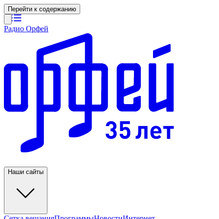
Перейти к содержанию
Радио Орфей
Наши сайты
Сетка вещания
Программы
Новости
Интернет-