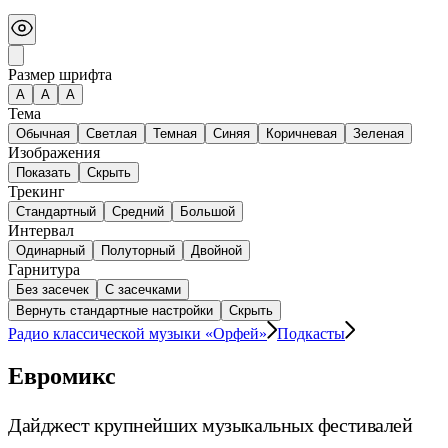
Размер шрифта
А
A
A
Тема
Обычная
Светлая
Темная
Синяя
Коричневая
Зеленая
Изображения
Показать
Скрыть
Трекинг
Стандартный
Средний
Большой
Интервал
Одинарный
Полуторный
Двойной
Гарнитура
Без засечек
С засечками
Вернуть стандартные настройки
Скрыть
Радио классической музыки «Орфей»
Подкасты
Евромикс
Дайджест крупнейших музыкальных фестивалей