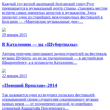
Каждый год весной маленький болгарский город Русе
превращается в музыкальный центр страны, становясь местом
встречи самых именитых артистов и музыкантов. Здесь
проходит один из старейших международных фестивалей в
Болгарии — «Мартовские музыкальные дни»…
29 января 2015
В Каталонию — на «Шубертиады»
Авторы передачи приглашают радиослушателей на фестиваль
музыки Шуберта, но не на традиционный — в австрийском
Шварценберге, а в испанскую Каталонию…
22 января 2015
«Поющий Вроцлав»-2014
Так называется один из ведущих польских фестивалей,
открывающий своим слушателям сокровищницу музыки
разных веков — от позднеренессансной до новейших
сочинений Кшиштофа Пендерецкого…