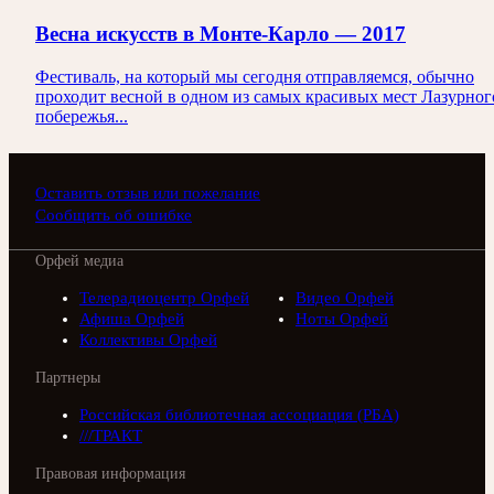
Весна искусств в Монте-Карло — 2017
Фестиваль, на который мы сегодня отправляемся, обычно
проходит весной в одном из самых красивых мест Лазурног
побережья...
Оставить отзыв или пожелание
Сообщить об ошибке
Орфей медиа
Телерадиоцентр Орфей
Видео Орфей
Афиша Орфей
Ноты Орфей
Коллективы Орфей
Партнеры
Российская библиотечная ассоциация (РБА)
///ТРАКТ
Правовая информация