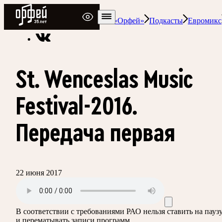
Радио Орфей
Радио классической музыки «Орфей»
Подкасты
Евромикс
St. Wenceslas Music
Festival-2016.
Передача первая
22 июня 2017
В соответствии с требованиями
РАО
нельзя ставить на пауз
и перематывать записи программ.