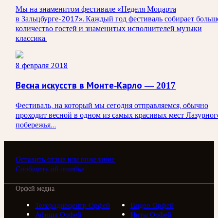
Мы на знаменитом фестивале «Неделя Моцарта
в Зальцбурге-2017». Каждый год фестиваль собирает больш
количество гостей и знаменитых исполнителей музыки
классика.
8 февраля 2018
Весна искусств в Монте-Карло — 2017
Фестиваль, на который мы сегодня отправляемся, обычно
проходит весной в одном из самых красивых мест Лазурног
побережья...
Оставить отзыв или пожелание
Сообщить об ошибке
Орфей медиа
Телерадиоцентр Орфей
Видео Орфей
Афиша Орфей
Ноты Орфей