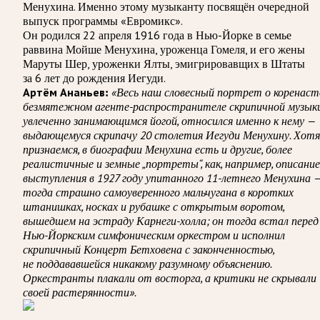
Менухина. Именно этому музыканту посвящён очередной
выпуск программы «Евромикс».
Он родился 22 апреля 1916 года в Нью-Йорке в семье
раввина Мойше Менухина, уроженца Гомеля, и его жены
Маруты Шер, уроженки Ялты, эмигрировавщих в Штаты
за 6 лет до рождения Иегуди.
«Весь наш словесный портрет о коренас
Артём Ананьев:
безмятежном агенте-распространителе скрипичной музыки
увлеченно занимающимся йогой, относился именно к нему —
выдающемуся скрипачу 20 столетия Иегуди Менухину. Хотя
признаемся, в биографии Менухина есть и другие, более
реалистичные и земные „портреты“, как, например, описание
выступления в 1927 году упитанного 11-летнего Менухина 
тогда страшно самоуверенного мальчугана в коротких
штанишках, носках и рубашке с открытым воротом,
вышедшем на эстраду Карнеги-холла; он тогда встал перед
Нью-Йоркским симфоническим оркестром и исполнил
скрипичный Концерт Бетховена с законченностью,
не поддававшейся никакому разумному объяснению.
Оркестранты плакали от восторга, а критики не скрывали
своей растерянности».