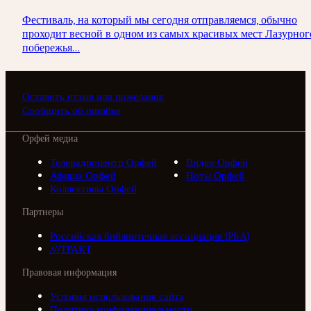
Фестиваль, на который мы сегодня отправляемся, обычно
проходит весной в одном из самых красивых мест Лазурног
побережья...
Оставить отзыв или пожелание
Сообщить об ошибке
Орфей медиа
Телерадиоцентр Орфей
Видео Орфей
Афиша Орфей
Ноты Орфей
Коллективы Орфей
Партнеры
Российская библиотечная ассоциация (РБА)
///ТРАКТ
Правовая информация
Условия использования сайта
Политика конфиденциальности