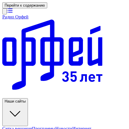
Перейти к содержанию
Радио Орфей
Наши сайты
Сетка вещания
Программы
Новости
Интернет-