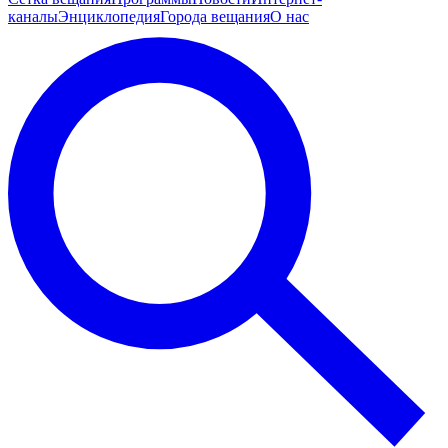
каналы
Энциклопедия
Города вещания
О нас