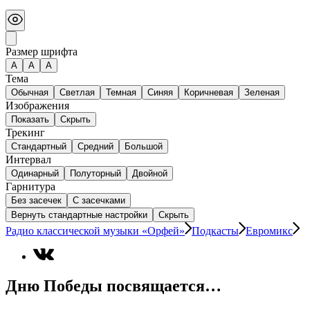
Размер шрифта
А
A
A
Тема
Обычная
Светлая
Темная
Синяя
Коричневая
Зеленая
Изображения
Показать
Скрыть
Трекинг
Стандартный
Средний
Большой
Интервал
Одинарный
Полуторный
Двойной
Гарнитура
Без засечек
С засечками
Вернуть стандартные настройки
Скрыть
Радио классической музыки «Орфей»
Подкасты
Евромикс
Дню Победы посвящается…