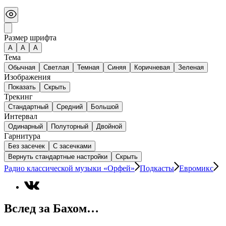
Размер шрифта
А
A
A
Тема
Обычная
Светлая
Темная
Синяя
Коричневая
Зеленая
Изображения
Показать
Скрыть
Трекинг
Стандартный
Средний
Большой
Интервал
Одинарный
Полуторный
Двойной
Гарнитура
Без засечек
С засечками
Вернуть стандартные настройки
Скрыть
Радио классической музыки «Орфей»
Подкасты
Евромикс
Вслед за Бахом…