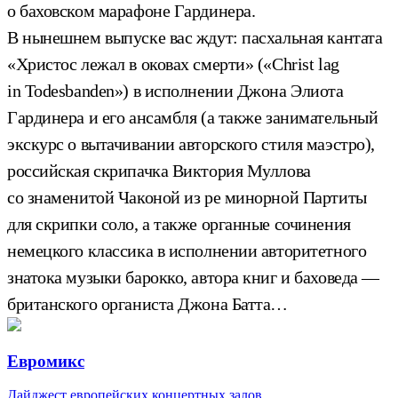
о баховском марафоне Гардинера.
В нынешнем выпуске вас ждут: пасхальная кантата
«Христос лежал в оковах смерти» («Christ lag
in Todesbanden») в исполнении Джона Элиота
Гардинера и его ансамбля (а также занимательный
экскурс о вытачивании авторского стиля маэстро),
российская скрипачка Виктория Муллова
со знаменитой Чаконой из ре минорной Партиты
для скрипки соло, а также органные сочинения
немецкого классика в исполнении авторитетного
знатока музыки барокко, автора книг и баховеда —
британского органиста Джона Батта…
Евромикс
Дайджест европейских концертных залов.