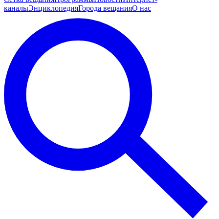
каналы
Энциклопедия
Города вещания
О нас