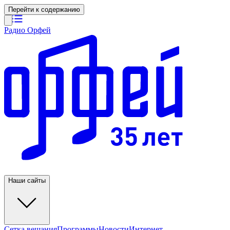
Перейти к содержанию
Радио Орфей
Наши сайты
Сетка вещания
Программы
Новости
Интернет-