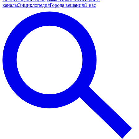
каналы
Энциклопедия
Города вещания
О нас