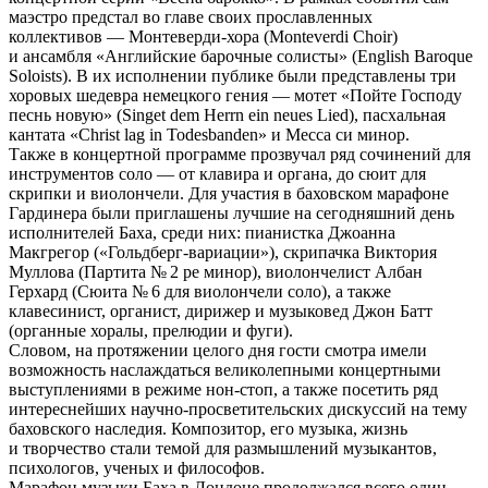
маэстро предстал во главе своих прославленных
коллективов — Монтеверди-хора (Monteverdi Choir)
и ансамбля «Английские барочные солисты» (English Baroque
Soloists). В их исполнении публике были представлены три
хоровых шедевра немецкого гения — мотет «Пойте Господу
песнь новую» (Singet dem Herrn ein neues Lied), пасхальная
кантата «Christ lag in Todesbanden» и Месса си минор.
Также в концертной программе прозвучал ряд сочинений для
инструментов соло — от клавира и органа, до сюит для
скрипки и виолончели. Для участия в баховском марафоне
Гардинера были приглашены лучшие на сегодняшний день
исполнителей Баха, среди них: пианистка Джоанна
Макгрегор («Гольдберг-вариации»), скрипачка Виктория
Муллова (Партита № 2 ре минор), виолончелист Албан
Герхард (Сюита № 6 для виолончели соло), а также
клавесинист, органист, дирижер и музыковед Джон Батт
(органные хоралы, прелюдии и фуги).
Словом, на протяжении целого дня гости смотра имели
возможность наслаждаться великолепными концертными
выступлениями в режиме нон-стоп, а также посетить ряд
интереснейших научно-просветительских дискуссий на тему
баховского наследия. Композитор, его музыка, жизнь
и творчество стали темой для размышлений музыкантов,
психологов, ученых и философов.
Марафон музыки Баха в Лондоне продолжался всего один