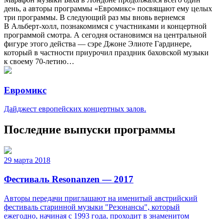
день, а авторы программы «Евромикс» посвящают ему целых
три программы. В следующий раз мы вновь вернемся
В Альберт-холл, познакомимся с участниками и концертной
программой смотра. А сегодня остановимся на центральной
фигуре этого действа — сэре Джоне Элиоте Гардинере,
который в частности приурочил праздник баховской музыки
к своему 70-летию…
Евромикс
Дайджест европейских концертных залов.
Последние выпуски программы
29 марта 2018
Фестиваль Resonanzen — 2017
Авторы передачи приглашают на именитый австрийский
фестиваль старинной музыки "Резонансы", который
ежегодно, начиная с 1993 года, проходит в знаменитом