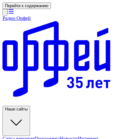
Перейти к содержанию
Радио Орфей
Наши сайты
Сетка вещания
Программы
Новости
Интернет-