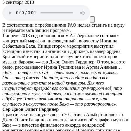
5 сентября 2013
В соответствии с требованиями
РАО
нельзя ставить на паузу
и перематывать записи программ.
1 апреля 2013 года в лондонском Альберт-холле состоялся
концертный марафон, посвященный творчеству Иоганна
Себастьяна Баха. Инициатором мероприятия выступил
всемирно известный английский дирижер, кавалер ордена
Британской империи и один из лучших интерпретаторов
музыки барокко — сэр Джон Элиот Гардинер. О том, как это
было, рассказывают Ирина Тушинцева и Артем Ананьев…
«Бах — отец всего. Он — отец всей классической музыки.
Он — отец джаза. Он тот, кто сводит воедино все
разрозненные элементы нашей культуры. Для него
не существует преград: его сочинения суммируют всё, что
происходило в музыке до него, и в то же время он смотрит
в будущее. Также невозможно отрицать — всё, что
случилось в искусстве после Баха — это разочарование».
Сэр Джон Элиот Гардинер
Практически накануне своего 70-летия в Альберт-холле сэр
Джон Элиот Гардинер провел девятичасовой марафон музыки
Баха — в качестве финального аккорда лондонской
концертной серии «Весна барокко». В рамках события сам