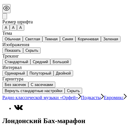
Размер шрифта
А
A
A
Тема
Обычная
Светлая
Темная
Синяя
Коричневая
Зеленая
Изображения
Показать
Скрыть
Трекинг
Стандартный
Средний
Большой
Интервал
Одинарный
Полуторный
Двойной
Гарнитура
Без засечек
С засечками
Вернуть стандартные настройки
Скрыть
Радио классической музыки «Орфей»
Подкасты
Евромикс
Лондонский Бах-марафон