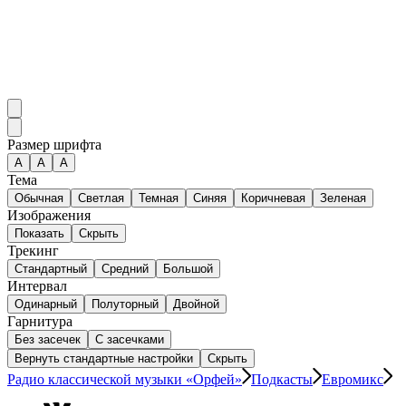
Размер шрифта
А
A
A
Тема
Обычная
Светлая
Темная
Синяя
Коричневая
Зеленая
Изображения
Показать
Скрыть
Трекинг
Стандартный
Средний
Большой
Интервал
Одинарный
Полуторный
Двойной
Гарнитура
Без засечек
С засечками
Вернуть стандартные настройки
Скрыть
Радио классической музыки «Орфей»
Подкасты
Евромикс