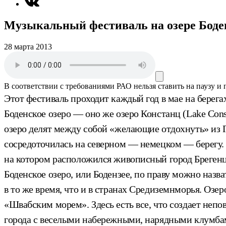
Музыкальный фестиваль на озере Боде
28 марта 2013
В соответствии с требованиями
РАО
нельзя ставить на паузу и
Этот фестиваль проходит каждый год в мае на берег
Боденское озеро — оно же озеро Констанц (Lake Con
озеро делят между собой «желающие отдохнуть» из 
сосредоточилась на северном — немецком — берегу.
на котором расположился живописный город Брегенц
Боденское озеро, или Бодензее, по праву можно назв
в то же время, что и в странах Средиземнморья. Озе
«Швабским морем». Здесь есть все, что создает неп
города с веселыми набережными, нарядными клумба