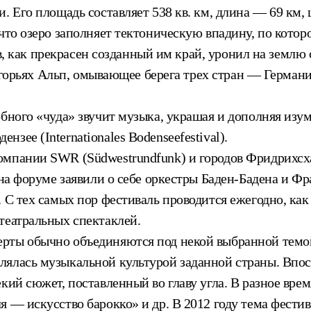
. Его площадь составляет 538 кв. км, длина — 69 км, 
 что озеро заполняет тектоническую впадину, по кото
дев, как прекрасен созданный им край, уронил на землю
редгорьях Альп, омывающее берега трех стран — Герма
бного «чуда» звучит музыка, украшая и дополняя изум
зее (Internationales Bodenseefestival).
омпании SWR (Südwestrundfunk) и городов Фридрихсха
 на форуме заявили о себе оркестры Баден-Бадена и Фр
 С тех самых пор фестиваль проводится ежегодно, как 
театральных спектаклей.
рты обычно объединяются под некой выбранной темой
лялась музыкальной культурой заданной страны. Впос
кий сюжет, поставленный во главу угла. В разное врем
я — искусство барокко» и др. В 2012 году тема фести