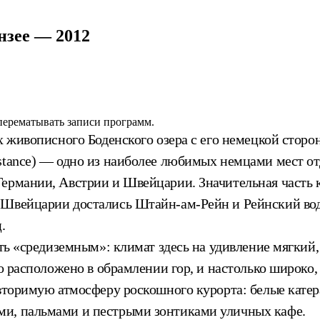
нзее — 2012
 перематывать записи программ.
ах живописного Боденского озера с его немецкой стор
stance) — одно из наиболее любимых немцами мест отд
Германии, Австрии и Швейцарии. Значительная часть
 Швейцарии достались Штайн-ам-Рейн и Рейнский вод
.
ать «средиземным»: климат здесь на удивление мягкий,
ро расположено в обрамлении гор, и настолько широко
овторимую атмосферу роскошного курорта: белые кате
ми, пальмами и пестрыми зонтиками уличных кафе.