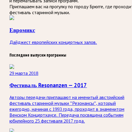
и перематывать записи программ.
Приглашаем вас на прогулку по городу Брюгге, где проходи
фестиваль старинной музыки.
Евромикс
Дайджест европейских концертных залов.
Последние выпуски программы
29 марта 2018
Фестиваль Resonanzen — 2017
Авторы передачи приглашают на именитый австрийский
фестиваль старинной музыки "Резонансы", который
ежегодно, начиная с 1993 года, проходит в знаменитом
Венском Концертхаусе. Передача посвящена событиям
юбилейного 25 фестиваля 2017 года.