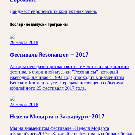
Дайджест европейских концертных залов.
Последние выпуски программы
29 марта 2018
Фестиваль Resonanzen — 2017
Авторы передачи приглашают на именитый австрийский
фестиваль старинной музыки "Резонансы", который
ежегодно, начиная с 1993 года, проходит в знаменитом
Венском Концертхаусе. Передача посвящена событиям
юбилейного 25 фестиваля 2017 года.
22 марта 2018
Неделя Моцарта в Зальцбурге-2017
Мы на знаменитом фестивале «Неделя Моцарта
в Зальцбурге-2017». Каждый год фестиваль собирает больш