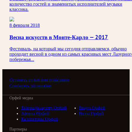
количество гостей и знаменитых исполнителей музыки
классика.
8 февраля 2018
Весна искусств в Монте-Карло — 2017
Фестиваль, на который мы сегодня отправляемся, обычно
проходит весной в одном из самых красивых мест Лазурног
побережья...
Оставить отзыв или пожелание
Сообщить об ошибке
Орфей медиа
Телерадиоцентр Орфей
Видео Орфей
Афиша Орфей
Ноты Орфей
Коллективы Орфей
Партнеры