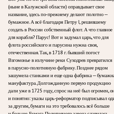
(ныне в Калужской области)
оправдывает свое
название, здесь по-прежнему делают полотно —
бумажное. А всё благодаря Петру I, решившему
создать в России собственный флот. А что главное
для корабля? Парус! Вот и задумал царь, что для
флота российского и парусина нужна своя,
отечественная. Так, в 1718 г. бывший погост
Взгомонье в излучине реки Суходрев превратился
в парусно-полотняную фабрику. Позднее рядом
зашумела станками и еще одна фабрика — бумажн
мануфактура. Долгожданную первую продукцию
дали уже в 1725 году, спрос на неё был огромен, о
и понятно: указы царь-реформатор подписывал од
за другим, бумаги на это требовалось всё больше
и больше. Бумага Полотняного завода славилась