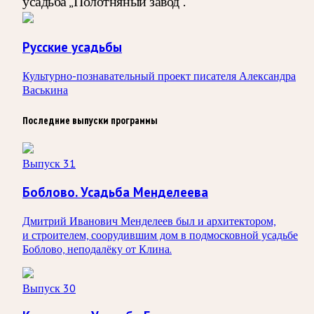
усадьба „Полотняный завод“.
Русские усадьбы
Культурно-познавательный проект писателя Александра
Васькина
Последние выпуски программы
Выпуск 31
Боблово. Усадьба Менделеева
Дмитрий Иванович Менделеев был и архитектором,
и строителем, соорудившим дом в подмосковной усадьбе
Боблово, неподалёку от Клина.
Выпуск 30