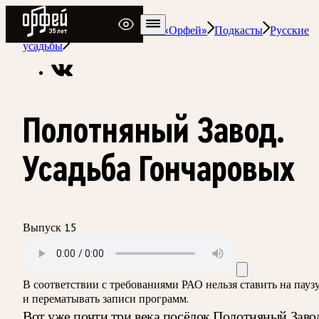
Радио Орфей
Радио классической музыки «Орфей»
Подкасты
Русские
усадьбы
Полотняный Завод.
Усадьба Гончаровых
Выпуск 15
В соответствии с требованиями
РАО
нельзя ставить на пауз
и перематывать записи программ.
Вот уже почти три века посёлок Полотняный Заво