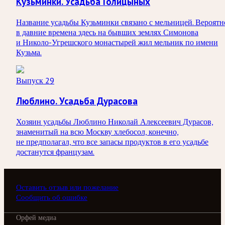
Кузьминки. Усадьба Голицыных
Название усадьбы Кузьминки связано с мельницей. Вероятн
в давние времена здесь на бывших землях Симонова
и Николо-Угрешского монастырей жил мельник по имени
Кузьма.
Выпуск 29
Люблино. Усадьба Дурасова
Хозяин усадьбы Люблино Николай Алексеевич Дурасов,
знаменитый на всю Москву хлебосол, конечно,
не предполагал, что все запасы продуктов в его усадьбе
достанутся французам.
Оставить отзыв или пожелание
Сообщить об ошибке
Орфей медиа