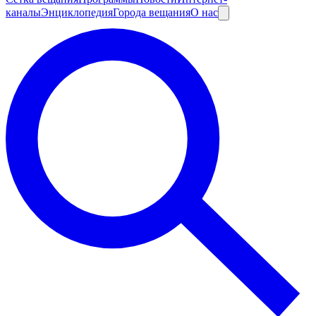
каналы
Энциклопедия
Города вещания
О нас