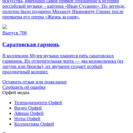
искусства, имеющий самое прямое отношение к истории
российской музыки – картина «Иван Сусанин». По легенде,
полотно было подарено Михаилу Ивановичу Глинке после
премьеры его оперы «Жизнь за царя».
Выпуск 708
Саратовская гармонь
В коллекции Музея музыки хранятся пять саратовских
гармоник. Их отличительная черта — два колокольчика (из
латуни или бронзы), их звучание создает особый,
праздничный колорит.
Оставить отзыв или пожелание
Сообщить об ошибке
Орфей медиа
Телерадиоцентр Орфей
Видео Орфей
Афиша Орфей
Ноты Орфей
Коллективы Орфей