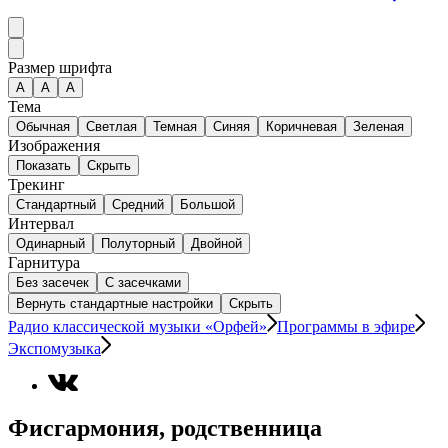
Размер шрифта
А
A
A
Тема
Обычная
Светлая
Темная
Синяя
Коричневая
Зеленая
Изображения
Показать
Скрыть
Трекинг
Стандартный
Средний
Большой
Интервал
Одинарный
Полуторный
Двойной
Гарнитура
Без засечек
С засечками
Вернуть стандартные настройки
Скрыть
Радио классической музыки «Орфей»
Программы в эфире
Экспомузыка
Фисгармония, родственница