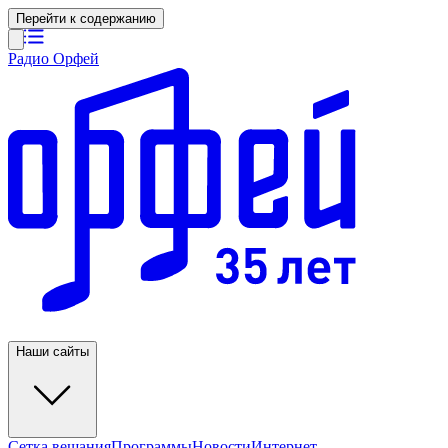
Перейти к содержанию
Радио Орфей
Наши сайты
Сетка вещания
Программы
Новости
Интернет-