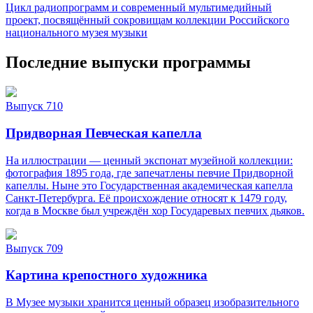
Цикл радиопрограмм и современный мультимедийный
проект, посвящённый сокровищам коллекции Российского
национального музея музыки
Последние выпуски программы
Выпуск 710
Придворная Певческая капелла
На иллюстрации — ценный экспонат музейной коллекции:
фотография 1895 года, где запечатлены певчие Придворной
капеллы. Ныне это Государственная академическая капелла
Санкт‑Петербурга. Её происхождение относят к 1479 году,
когда в Москве был учреждён хор Государевых певчих дьяков.
Выпуск 709
Картина крепостного художника
В Музее музыки хранится ценный образец изобразительного