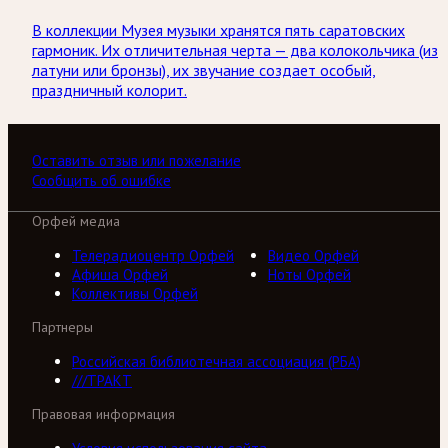
В коллекции Музея музыки хранятся пять саратовских
гармоник. Их отличительная черта — два колокольчика (из
латуни или бронзы), их звучание создает особый,
праздничный колорит.
Оставить отзыв или пожелание
Сообщить об ошибке
Орфей медиа
Телерадиоцентр Орфей
Видео Орфей
Афиша Орфей
Ноты Орфей
Коллективы Орфей
Партнеры
Российская библиотечная ассоциация (РБА)
///ТРАКТ
Правовая информация