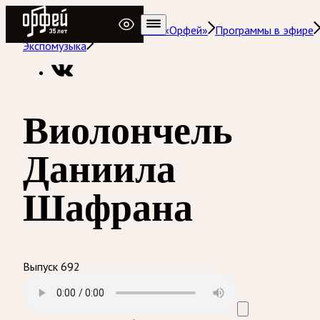
Радио Орфей
Радио классической музыки «Орфей»
Программы в эфире
Экспомузыка
Виолончель
Даниила
Шафрана
Выпуск 692