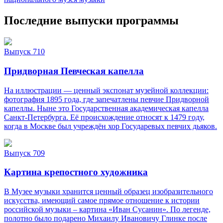
Последние выпуски программы
Выпуск 710
Придворная Певческая капелла
На иллюстрации — ценный экспонат музейной коллекции:
фотография 1895 года, где запечатлены певчие Придворной
капеллы. Ныне это Государственная академическая капелла
Санкт‑Петербурга. Её происхождение относят к 1479 году,
когда в Москве был учреждён хор Государевых певчих дьяков.
Выпуск 709
Картина крепостного художника
В Музее музыки хранится ценный образец изобразительного
искусства, имеющий самое прямое отношение к истории
российской музыки – картина «Иван Сусанин». По легенде,
полотно было подарено Михаилу Ивановичу Глинке после