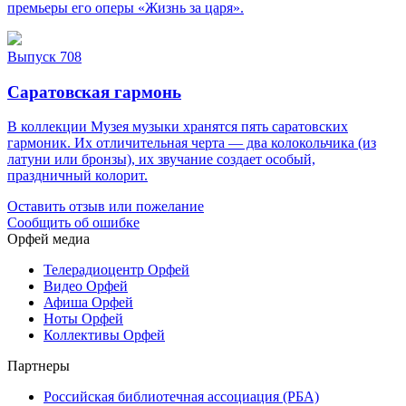
премьеры его оперы «Жизнь за царя».
Выпуск 708
Саратовская гармонь
В коллекции Музея музыки хранятся пять саратовских
гармоник. Их отличительная черта — два колокольчика (из
латуни или бронзы), их звучание создает особый,
праздничный колорит.
Оставить отзыв или пожелание
Сообщить об ошибке
Орфей медиа
Телерадиоцентр Орфей
Видео Орфей
Афиша Орфей
Ноты Орфей
Коллективы Орфей
Партнеры
Российская библиотечная ассоциация (РБА)