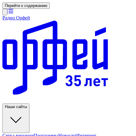
Перейти к содержанию
Радио Орфей
Наши сайты
Сетка вещания
Программы
Новости
Интернет-