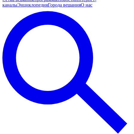
каналы
Энциклопедия
Города вещания
О нас