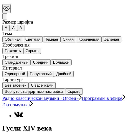
Размер шрифта
А
A
A
Тема
Обычная
Светлая
Темная
Синяя
Коричневая
Зеленая
Изображения
Показать
Скрыть
Трекинг
Стандартный
Средний
Большой
Интервал
Одинарный
Полуторный
Двойной
Гарнитура
Без засечек
С засечками
Вернуть стандартные настройки
Скрыть
Радио классической музыки «Орфей»
Программы в эфире
Экспомузыка
Гусли XIV века