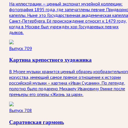
На иллюстрации — ценный экспонат музейной коллекции:
фотография 1895 года, где запечатлены певчие Придворн
капеллы. Ныне это Государственная академическая капелла
Санкт‑Петербурга. Её происхождение относят к 1479 году,
когда в Москве был учреждён хор Государевых певчих
дьяков.
Выпуск 709
Картина крепостного художника
В Музее музыки хранится ценный образец изобразительног
искусства, имеющий самое прямое отношение к истории
российской музыки – картина «Иван Сусанин». По легенде,
полотно было подарено Михаилу Ивановичу Глинке после
премьеры его оперы «Жизнь за царя».
Выпуск 708
Саратовская гармонь