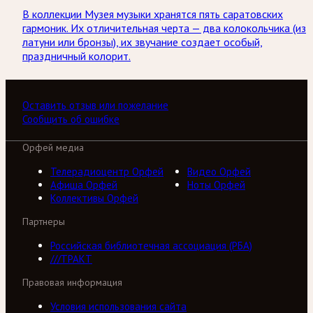
В коллекции Музея музыки хранятся пять саратовских
гармоник. Их отличительная черта — два колокольчика (из
латуни или бронзы), их звучание создает особый,
праздничный колорит.
Оставить отзыв или пожелание
Сообщить об ошибке
Орфей медиа
Телерадиоцентр Орфей
Видео Орфей
Афиша Орфей
Ноты Орфей
Коллективы Орфей
Партнеры
Российская библиотечная ассоциация (РБА)
///ТРАКТ
Правовая информация
Условия использования сайта