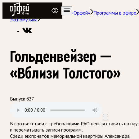
Радио Орфей
Радио классической музыки «Орфей»
Программы в эфире
Экспомузыка
Гольденвейзер —
«Вблизи Толстого»
Выпуск 637
В соответствии с требованиями
РАО
нельзя ставить на пау
и перематывать записи программ.
Среди экспонатов мемориальной квартиры Александра