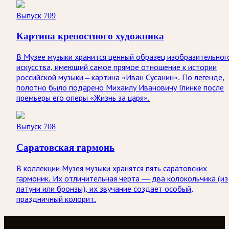
Выпуск 709
Картина крепостного художника
В Музее музыки хранится ценный образец изобразительног
искусства, имеющий самое прямое отношение к истории
российской музыки – картина «Иван Сусанин». По легенде,
полотно было подарено Михаилу Ивановичу Глинке после
премьеры его оперы «Жизнь за царя».
Выпуск 708
Саратовская гармонь
В коллекции Музея музыки хранятся пять саратовских
гармоник. Их отличительная черта — два колокольчика (из
латуни или бронзы), их звучание создает особый,
праздничный колорит.