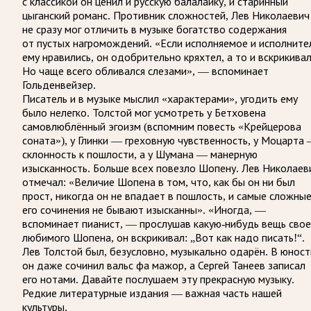
с классикой он ценил и русскую балалайку, и старинный
цыганский романс. Противник сложностей, Лев Николаевич
не сразу мог отличить в музыке богатство содержания
от пустых нагромождений. «Если исполняемое и исполните
ему нравились, он одобрительно кряхтел, а то и вскрикивал
Но чаще всего обливался слезами», — вспоминает
Гольденвейзер.
Писатель и в музыке мыслил «характерами», угодить ему
было нелегко. Толстой мог усмотреть у Бетховена
самовлюблённый эгоизм (вспомним повесть «Крейцерова
соната»), у Глинки — греховную чувственность, у Моцарта
склонность к пошлости, а у Шумана — манерную
изысканность. Больше всех повезло Шопену. Лев Николаев
отмечал: «Величие Шопена в том, что, как бы он ни был
прост, никогда он не впадает в пошлость, и самые сложны
его сочинения не бывают изысканны». «Иногда, —
вспоминает пианист, — прослушав какую-нибудь вещь свое
любимого Шопена, он вскрикивал: „Вот как надо писать!“.
Лев Толстой был, безусловно, музыкально одарён. В юност
он даже сочинил вальс фа мажор, а Сергей Танеев записал
его нотами. Давайте послушаем эту прекрасную музыку.
Редкие литературные издания — важная часть нашей
культуры.