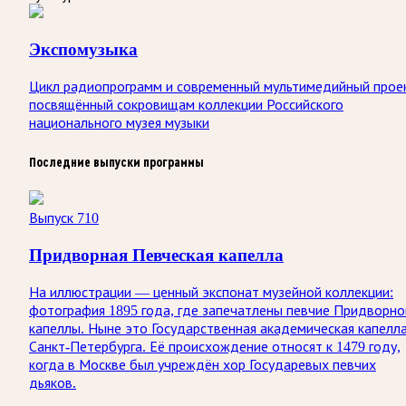
Экспомузыка
Цикл радиопрограмм и современный мультимедийный прое
посвящённый сокровищам коллекции Российского
национального музея музыки
Последние выпуски программы
Выпуск 710
Придворная Певческая капелла
На иллюстрации — ценный экспонат музейной коллекции:
фотография 1895 года, где запечатлены певчие Придворно
капеллы. Ныне это Государственная академическая капелл
Санкт‑Петербурга. Её происхождение относят к 1479 году,
когда в Москве был учреждён хор Государевых певчих
дьяков.