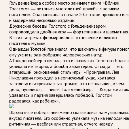
Гольденвейзера особое место занимает книга «Вблизи
Толстого» — летопись многолетней дружбы с великим
писателем. Она написана в начале 20-х годов прошлого век
и выдержала несколько изданий.
Дружеские беседы Толстого с Гольденвейзером
сопровождала двойная игра — фортепианная и шахматная
В этих встречах формировалось отношение великого
писателя к музыке.
Однажды Толстой признался, что шахматные фигуры помо
ему уяснить разнообразие человеческих натур.
А Гольденвейзер отмечал, что в шахматах Толстого больш
увлекала не теория, а борьба характеров. Отсюда — его
атакующий, рискованный стиль игры. «Проигрывая, Лев
Николаевич приходил в неописуемый ужас, хватался
за голову и вскрикивал так громко, что не знавшие, в чём
дело, пугались», — пишет Гольденвейзер. — Когда же атак
удавалась и партия завершалась победой, Толстой
радовался, как ребёнок».
Шахматные победы неизменно сказывались на музыкальны
вкусах писателя. Его особенно увлекала музыка мелодична
ритмичная — весёлая или страстная, отчего наряду