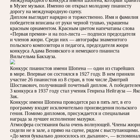
Международного конкурса имени Шопена, который хранит
в Музее музыки. Именно он открыл молодому пианисту
дорогу на международную сцену.
Диплом выглядит нарядно и торжественно. Имя и фамилия
победителя вписаны от руки черной тушью, украшены
красным орнаментом. Красным цветом напечатаны слова
«Первая премия» и на пол-листа — подписи председателя
и членов жюри. Среди них — автографы знаменитого
польского композитора и педагога, председателя жюри
конкурса Адама Венявского и немецкого пианиста
Вильгельма Бакхауза.
Конкурс пианистов имени Шопена — один из старейших
в мире. Впервые он состоялся в 1927 году. В нем приняли
участие 26 пианистов из 8 стран, в том числе Дмитрий
Шостакович, получивший почетный диплом. А победителе
3 конкурса в 1937 году стал ученик Генриха Нейгауза — Як
Зак.
Конкурс имени Шопена проводится раз в пять лет, в его
программу входят исключительно произведения польского
гения. Помимо дипломов, присуждается и специальная
награда за лучшее исполнение мазурки.
Атмосфера состязания была очень волнующей. Члены жюри
сидели не в зале, а прямо на сцене, рядом с выступающими.
«До меня буквально доносилось их дыхание», — вспоминал