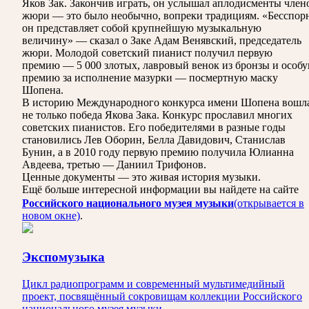
Яков Зак. Закончив играть, он услышал аплодисменты член
жюри — это было необычно, вопреки традициям. «Бесспор
он представляет собой крупнейшую музыкальную
величину» — сказал о Заке Адам Венявский, председатель
жюри. Молодой советский пианист получил первую
премию — 5 000 злотых, лавровый венок из бронзы и особ
премию за исполнение мазурки — посмертную маску
Шопена.
В историю Международного конкурса имени Шопена вошл
не только победа Якова Зака. Конкурс прославил многих
советских пианистов. Его победителями в разные годы
становились Лев Оборин, Белла Давидович, Станислав
Бунин, а в 2010 году первую премию получила Юлианна
Авдеева, третью — Даниил Трифонов.
Ценные документы — это живая история музыки.
Ещё больше интересной информации вы найдете на сайте
Российского национального музея музыки
(открывается в
новом окне)
.
Экспомузыка
Цикл радиопрограмм и современный мультимедийный
проект, посвящённый сокровищам коллекции Российского
национального музея музыки