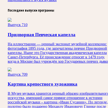
Последние выпуски программы
Выпуск 710
Придворная Певческая капелла
На иллюстрации — ценный экспонат музейной коллекции:
фотография 1895 года, где запечатлены певчие Придворной
капеллы. Ныне это Государственная академическая капелла
Санкт‑Петербурга. Её происхождение относят к 1479 году,
когда в Москве был учреждён хор Государевых певчих дьяко
Выпуск 709
Картина крепостного художника
В Музее музыки хранится ценный образец изобразительног
искусства, имеющий самое прямое отношение к истории
российской музыки – картина «Иван Сусанин». По легенде,
полотно было подарено Михаилу Ивановичу Глинке после