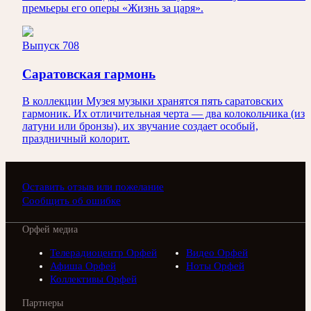
премьеры его оперы «Жизнь за царя».
Выпуск 708
Саратовская гармонь
В коллекции Музея музыки хранятся пять саратовских
гармоник. Их отличительная черта — два колокольчика (из
латуни или бронзы), их звучание создает особый,
праздничный колорит.
Оставить отзыв или пожелание
Сообщить об ошибке
Орфей медиа
Телерадиоцентр Орфей
Видео Орфей
Афиша Орфей
Ноты Орфей
Коллективы Орфей
Партнеры