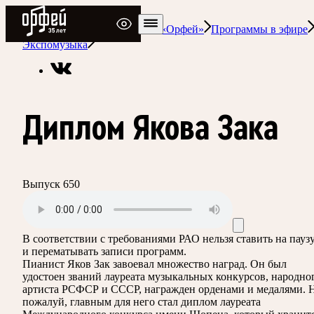
Радио Орфей
Радио классической музыки «Орфей»
Программы в эфире
Экспомузыка
Диплом Якова Зака
Выпуск 650
В соответствии с требованиями
РАО
нельзя ставить на пауз
и перематывать записи программ.
Пианист Яков Зак завоевал множество наград. Он был
удостоен званий лауреата музыкальных конкурсов, народно
артиста РСФСР и СССР, награжден орденами и медалями. 
пожалуй, главным для него стал диплом лауреата