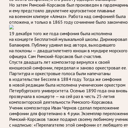
Но затем Римский-Корсаков был произведен в гардемарин
и ему предстояло двухлетнее кругосветное плаванье
на военном клипере «Алмаз». Работа над симфонией была
отложена, и только в 1865 году сочинение было закончено
19 декабря того же года симфония была исполнена
на концерте Бесплатной музыкальной школы. Дирижировал
Балакирев. Публику удивил вид автора, выходившего
на поклоны — двадцатилетнего юноши в мундире морского
офицера. Сам Римский-Корсаков был счастлив.
Спустя двадцать лет композитор вернулся к своей
юношеской симфонии, переделал и заново оркестровал ее.
Партитура и оркестровые голоса были напечатаны
в издательстве Бесселя в 1884 году. Тогда же симфония
в новой редакции была исполнена ученическим оркестром
Петербургского университета. Осенью 1890 года она вновь
прозвучала в концерте — на сей раз в честь 25-летия
композиторской деятельности Римского-Корсакова.
Ученик композитора Иван Чернов сделал переложение
симфонии для фортепиано в 4 руки. Экземпляр переложени
Римский-Корсаков также подарил своему любимому ученик
с надписью: «Перелагателю этой симфонии от любящего ег