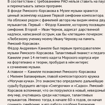
В соответствии с требованиями
РАО
нельзя ставить на пау
и перематывать записи программ.
В фонде Римского-Корсакова в Музее музыки хранится
ценный экземпляр издания Первой симфонии композитора.
На обложке рядом с фамилией автора мы видим имена дв
музыкантов. Первый — Фёдор Канилле, которому посвящен
симфония. Второй — Иван Чернов, адресат дарственной
надписи, написанной острым, как бы «летящим» почерком:
«Любезному ученику моему Ивану Чернову на память.
Римский-Корсаков».
Фёдор Андреевич Канилле был первым преподавателем
музыки Римского-Корсакова. Талантливый пианист и педагог
Канилле учил 14-летнего кадета Морского корпуса игре
на фортепиано и теории, пробудил в нём интерес
к сочинению музыки.
А главное — Канилле познакомил Римского-Корсакова
с Милием Балакиревым, главой композиторского кружка
«Могучая кучка». Это знакомство определило дальнейшую
судьбу будущего автора «Снегурочки» и «Садко». Римский-
Корсаков вспоминал, что он погрузился в новый, неведомы
ему мир, очутившись среди настоящих, талантливых
музыкантов. Именно тогда, в начале 60-х годов, он начал
сочинять симфонию, и его работу одобрил Балакирев.