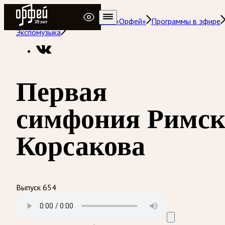
Радио Орфей
Радио классической музыки «Орфей»
Программы в эфире
Экспомузыка
Первая
симфония Римск
Корсакова
Выпуск 654