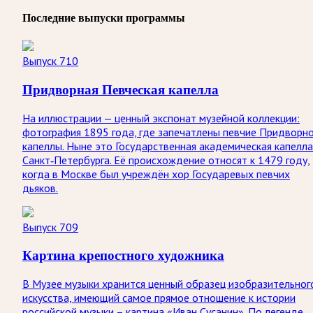
Последние выпуски программы
Выпуск 710
Придворная Певческая капелла
На иллюстрации — ценный экспонат музейной коллекции:
фотография 1895 года, где запечатлены певчие Придворн
капеллы. Ныне это Государственная академическая капелла
Санкт‑Петербурга. Её происхождение относят к 1479 году,
когда в Москве был учреждён хор Государевых певчих
дьяков.
Выпуск 709
Картина крепостного художника
В Музее музыки хранится ценный образец изобразительног
искусства, имеющий самое прямое отношение к истории
российской музыки – картина «Иван Сусанин». По легенде,