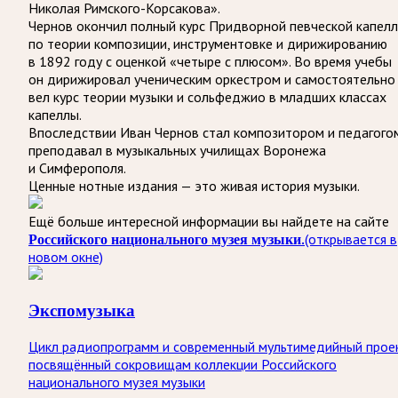
Николая Римского-Корсакова».
Чернов окончил полный курс Придворной певческой капел
по теории композиции, инструментовке и дирижированию
в 1892 году с оценкой «четыре с плюсом». Во время учебы
он дирижировал ученическим оркестром и самостоятельно
вел курс теории музыки и сольфеджио в младших классах
капеллы.
Впоследствии Иван Чернов стал композитором и педагого
преподавал в музыкальных училищах Воронежа
и Симферополя.
Ценные нотные издания — это живая история музыки.
Ещё больше интересной информации вы найдете на сайте
Российского национального музея музыки.
(открывается в
новом окне)
Экспомузыка
Цикл радиопрограмм и современный мультимедийный прое
посвящённый сокровищам коллекции Российского
национального музея музыки