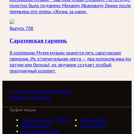
полотно было подарено Михаилу Ивановичу Глинке после
премьеры его оперы «Жизнь за царя».
Выпуск 708
Саратовская гармонь
В коллекции Музея музыки хранятся пять саратовских
гармоник. Их отличительная черта — два колокольчика (из
латуни или бронзы), их звучание создает особый,
праздничный колорит.
Оставить отзыв или пожелание
Сообщить об ошибке
Орфей медиа
Телерадиоцентр Орфей
Видео Орфей
Афиша Орфей
Ноты Орфей
Коллективы Орфей