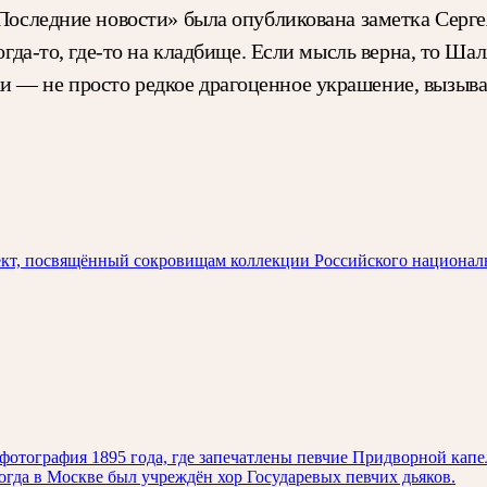
 «Последние новости» была опубликована заметка Сер
когда-то, где-то на кладбище. Если мысль верна, то Ша
 — не просто редкое драгоценное украшение, вызываю
кт, посвящённый сокровищам коллекции Российского национал
отография 1895 года, где запечатлены певчие Придворной капел
когда в Москве был учреждён хор Государевых певчих дьяков.