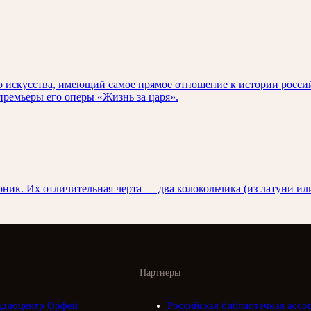
о искусства, имеющий самое прямое отношение к истории росси
ремьеры его оперы «Жизнь за царя».
ник. Их отличительная черта — два колокольчика (из латуни ил
Партнеры
адиоцентр Орфей
Российская библиотечная ассо