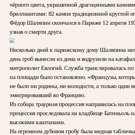
чёрного цвета, украшенной драгоценными камням
бриллиантами: 82 камня традиционной круглой о
Фёдор Шаляпин скончался в Париже 12 апреля 193
узнав о смерти друга.
Несколько дней к парижскому дому Шаляпина неп
день гроб вынесли из дома и водрузили на катафа
о
митрополит Евл
гий. Служба транслировалась по
на площади было остановлено. «Французы, которы
не было ни родины, ни молодости, а только одни
эмигрировавший во Францию.
Из собора траурная процессия направилась на пл
процессия проследовала на кладбище Батиньоль 
высокими каштанами.
На огромном дубовом гробу была медная табличка