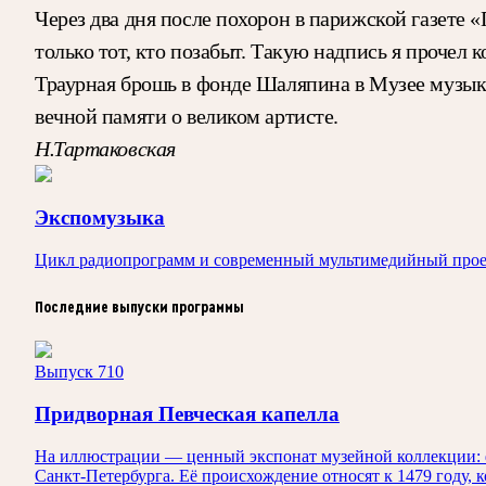
Через два дня после похорон в парижской газете
только тот, кто позабыт. Такую надпись я прочел 
Траурная брошь в фонде Шаляпина в Музее музыки
вечной памяти о великом артисте.
Н.Тартаковская
Экспомузыка
Цикл радиопрограмм и современный мультимедийный прое
Последние выпуски программы
Выпуск 710
Придворная Певческая капелла
На иллюстрации — ценный экспонат музейной коллекции: ф
Санкт‑Петербурга. Её происхождение относят к 1479 году, 