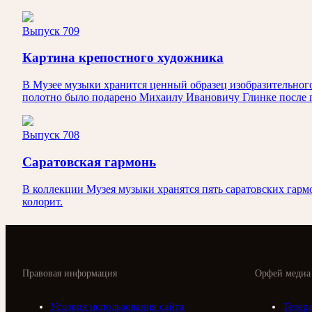
Выпуск 709
Картина крепостного художника
В Музее музыки хранится ценный образец изобразительног
полотно было подарено Михаилу Ивановичу Глинке после п
Выпуск 708
Саратовская гармонь
В коллекции Музея музыки хранятся пять саратовских гармо
колорит.
Правовая информация
Орфей медиа
Условия использования сайта
Телер