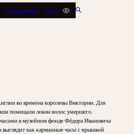
Города вещания
О нас
Англии во времена королевы Виктории. Для
оши помещали локон волос умершего.
 часами в музейном фонде Фёдора Ивановича
а выглядит как карманные часы с крышкой