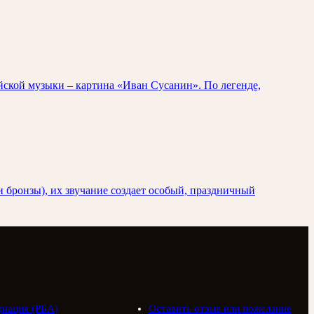
йской музыки – картина «Иван Сусанин». По легенде,
и бронзы), их звучание создает особый, праздничный
циация (РБА)
Оставить отзыв или пожелание