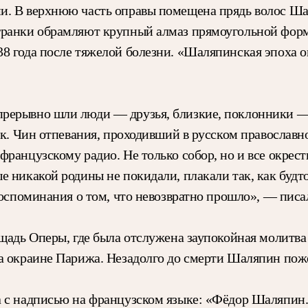
и. В верхнюю часть оправы помещена прядь волос Ш
гранки обрамляют крупный алмаз прямоугольной форм
8 года после тяжелой болезни. «Шаляпинская эпоха о
рерывно шли люди — друзья, близкие, поклонники — 
лк. Чин отпевания, проходивший в русском православн
 французскому радио. Не только собор, но и все окре
е никакой родины не покидали, плакали так, как буд
 воспоминания о том, что невозвратно прошло», — пи
ощадь Оперы, где была отслужена заупокойная молитв
на окраине Парижа. Незадолго до смерти Шаляпин по
 с надписью на французском языке: «Фёдор Шаляпин.