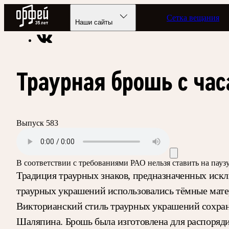
Радио Орфей
Сетка вещания
Радио классической музыки «Орфей»
Программы в эфире
Наши сайты
Траурная брошь с ча
Выпуск 583
В соответствии с требованиями
РАО
нельзя ставить на пау
Традиция траурных знаков, предназначенных искл
траурных украшений использовались тёмные мате
Викторианский стиль траурных украшений сохран
Шаляпина. Брошь была изготовлена для распоряди