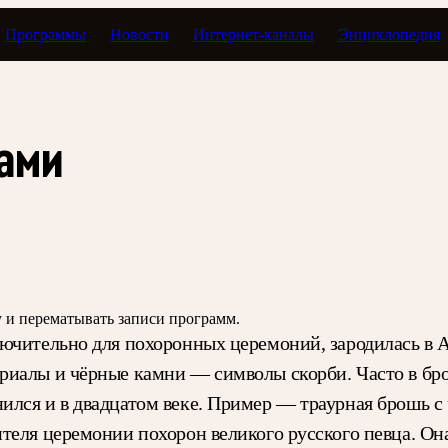
Программы
Новости
Интернет-каналы
Энциклопедия
Экспомузыка
сами
зу и перематывать записи программ.
ючительно для похоронных церемоний, зародилась в 
риалы и чёрные камни — символы скорби. Часто в бр
ился и в двадцатом веке. Пример — траурная брошь с
теля церемонии похорон великого русского певца. Он