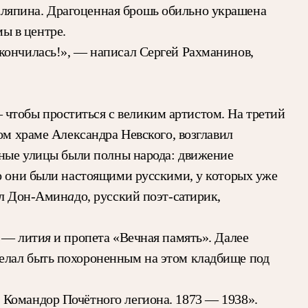
аляпина. Драгоценная брошь обильно украшена
ы в центре.
кончилась!», — написал Сергей Рахманинов,
чтобы проститься с великим артистом. На третий
ом храме Александра Невского, возглавил
стные улицы были полны народа: движение
то они были настоящими русскими, у которых уже
а
сал Дон-Амин
до, русский поэт-сатирик,
я
а — лити
и пропета «Вечная память». Далее
желал быть похороненным на этом кладбище под
 Командор Почётного легиона. 1873 — 1938».