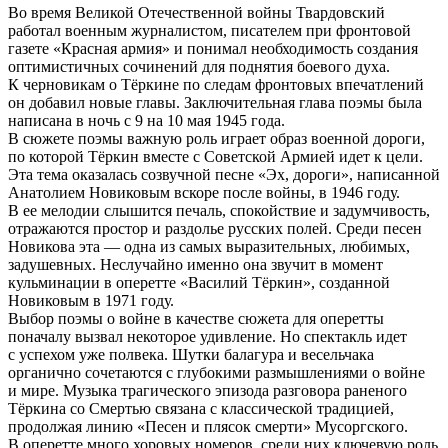
Во время Великой Отечественной войны Твардовский
работал военным журналистом, писателем при фронтовой
газете «Красная армия» и понимал необходимость создания
оптимистичных сочинений для поднятия боевого духа.
К черновикам о Тёркине по следам фронтовых впечатлений
он добавил новые главы. Заключительная глава поэмы была
написана в ночь с 9 на 10 мая 1945 года.
В сюжете поэмы важную роль играет образ военной дороги,
по которой Тёркин вместе с Советской Армией идет к цели.
Эта тема оказалась созвучной песне «Эх, дороги», написанной
Анатолием Новиковым вскоре после войны, в 1946 году.
В ее мелодии слышится печаль, спокойствие и задумчивость,
отражаются простор и раздолье русских полей. Среди песен
Новикова эта — одна из самых выразительных, любимых,
задушевных. Неслучайно именно она звучит в момент
кульминации в оперетте «Василий Тёркин», созданной
Новиковым в 1971 году.
Выбор поэмы о войне в качестве сюжета для оперетты
поначалу вызвал некоторое удивление. Но спектакль идет
с успехом уже полвека. Шутки балагура и весельчака
органично сочетаются с глубокими размышлениями о войне
и мире. Музыка трагического эпизода разговора раненого
Тёркина со Смертью связана с классической традицией,
продолжая линию «Песен и плясок смерти» Мусоргского.
В оперетте много хоровых номеров, среди них ключевую роль