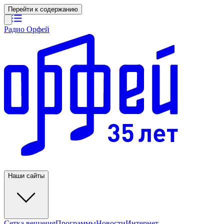
Перейти к содержанию
Радио Орфей
Наши сайты
Сетка вещания
Программы
Новости
Интернет-