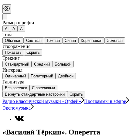
Размер шрифта
А
A
A
Тема
Обычная
Светлая
Темная
Синяя
Коричневая
Зеленая
Изображения
Показать
Скрыть
Трекинг
Стандартный
Средний
Большой
Интервал
Одинарный
Полуторный
Двойной
Гарнитура
Без засечек
С засечками
Вернуть стандартные настройки
Скрыть
Радио классической музыки «Орфей»
Программы в эфире
Экспомузыка
«Василий Тёркин». Оперетта