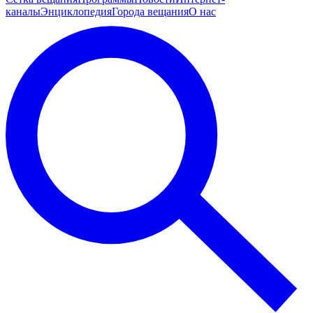
каналы
Энциклопедия
Города вещания
О нас