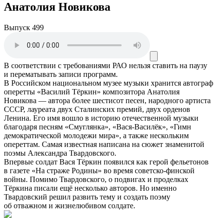
Анатолия Новикова
Выпуск 499
В соответствии с требованиями
РАО
нельзя ставить на паузу
и перематывать записи программ.
В Российском национальном музее музыки хранится автограф
оперетты «Василий Тёркин» композитора Анатолия
Новикова — автора более шестисот песен, народного артиста
СССР, лауреата двух Сталинских премий, двух орденов
Ленина. Его имя вошло в историю отечественной музыки
благодаря песням «Смуглянка», «Вася-Василёк», «Гимн
демократической молодежи мира», а также нескольким
опереттам. Самая известная написана на сюжет знаменитой
поэмы Александра Твардовского.
Впервые солдат Вася Тёркин появился как герой фельетонов
в газете «На страже Родины» во время советско-финской
войны. Помимо Твардовского, о подвигах и проделках
Тёркина писали ещё несколько авторов. Но именно
Твардовский решил развить тему и создать поэму
об отважном и жизнелюбивом солдате.