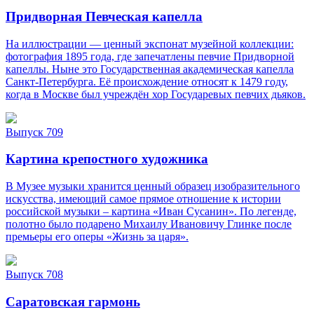
Придворная Певческая капелла
На иллюстрации — ценный экспонат музейной коллекции:
фотография 1895 года, где запечатлены певчие Придворной
капеллы. Ныне это Государственная академическая капелла
Санкт‑Петербурга. Её происхождение относят к 1479 году,
когда в Москве был учреждён хор Государевых певчих дьяков.
Выпуск 709
Картина крепостного художника
В Музее музыки хранится ценный образец изобразительного
искусства, имеющий самое прямое отношение к истории
российской музыки – картина «Иван Сусанин». По легенде,
полотно было подарено Михаилу Ивановичу Глинке после
премьеры его оперы «Жизнь за царя».
Выпуск 708
Саратовская гармонь