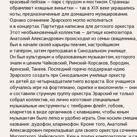
красивый пейзаж — парк с прудом и мостиком. Страницы
обрамляют изящные виньетки — так в XIX веке украшались
ноты, предназначенные для домашнего музицирования.
Однако сочинение Эрарского могло исполняться
и в концертах. Партитура написана для детского оркестра.
Этот необыкновенный коллектив — детище композитора.
Анатолий Александрович происходил из семьи священника,
был в начале своей карьеры певчим, настройщиком
и тапёром, затем преподавал в Синодальном училище.
Он был культурным и образованным музыкантом, которого
знали и ценили Чайковский, Римский-Корсаков, Бородин,
Аренский, Танеев. Последний горячо поддержал идею
Эрарского создать при Синодальном училище оркестр
из детей до четырнадцатилетнего возраста. Все учащиеся
обучались игре на фортепиано, скрипке и виолончели — они
и составили струнную группу оркестра. Эрарский не только
собрал коллектив, но лично изготовил специальные
музыкальные инструменты с тембрами флейт, гобоев,
кларнетов в виде органчиков с клавишами, чтобы юным
музыкантам было легко и удобно играть. Они носили смешн
названия: дудофон, кларинофон. Кроме того, Анатолий
Александрович перекладывал для своего оркестра сочинен
Мусоргского, Чайковского, Кюи и других композиторов; и с