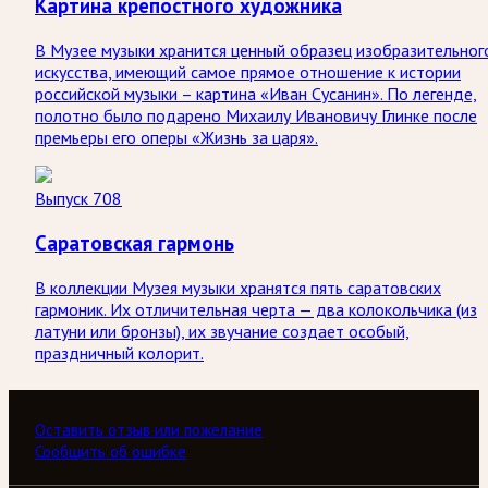
Картина крепостного художника
В Музее музыки хранится ценный образец изобразительног
искусства, имеющий самое прямое отношение к истории
российской музыки – картина «Иван Сусанин». По легенде,
полотно было подарено Михаилу Ивановичу Глинке после
премьеры его оперы «Жизнь за царя».
Выпуск 708
Саратовская гармонь
В коллекции Музея музыки хранятся пять саратовских
гармоник. Их отличительная черта — два колокольчика (из
латуни или бронзы), их звучание создает особый,
праздничный колорит.
Оставить отзыв или пожелание
Сообщить об ошибке