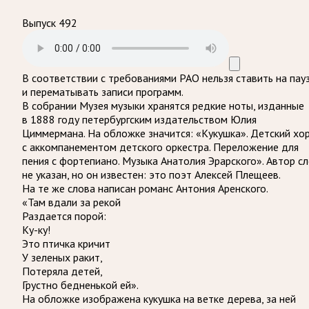
Выпуск 492
В соответствии с требованиями
РАО
нельзя ставить на пау
и перематывать записи программ.
В собрании Музея музыки хранятся редкие ноты, изданные
в 1888 году петербургским издательством Юлия
Циммермана. На обложке значится: «Кукушка». Детский хо
с аккомпанементом детского оркестра. Переложение для
пения с фортепиано. Музыка Анатолия Эрарского». Автор с
не указан, но он известен: это поэт Алексей Плещеев.
На те же слова написан романс Антония Аренского.
«Там вдали за рекой
Раздается порой:
Ку-ку!
Это птичка кричит
У зеленых ракит,
Потеряла детей,
Грустно бедненькой ей».
На обложке изображена кукушка на ветке дерева, за ней