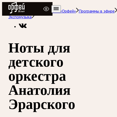
Радио Орфей
Радио классической музыки «Орфей»
Программы в эфире
Экспомузыка
Ноты для
детского
оркестра
Анатолия
Эрарского