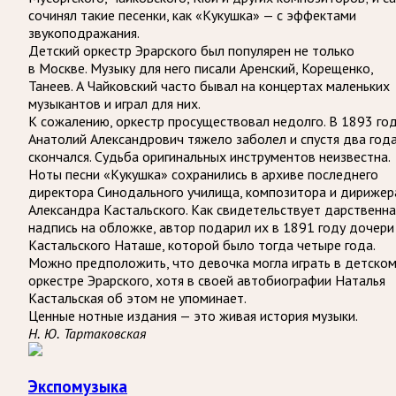
сочинял такие песенки, как «Кукушка» — с эффектами
звукоподражания.
Детский оркестр Эрарского был популярен не только
в Москве. Музыку для него писали Аренский, Корещенко,
Танеев. А Чайковский часто бывал на концертах маленьких
музыкантов и играл для них.
К сожалению, оркестр просуществовал недолго. В 1893 го
Анатолий Александрович тяжело заболел и спустя два год
скончался. Судьба оригинальных инструментов неизвестна.
Ноты песни «Кукушка» сохранились в архиве последнего
директора Синодального училища, композитора и дирижер
Александра Кастальского. Как свидетельствует дарственна
надпись на обложке, автор подарил их в 1891 году дочери
Кастальского Наташе, которой было тогда четыре года.
Можно предположить, что девочка могла играть в детско
оркестре Эрарского, хотя в своей автобиографии Наталья
Кастальская об этом не упоминает.
Ценные нотные издания — это живая история музыки.
Н. Ю. Тартаковская
Экспомузыка