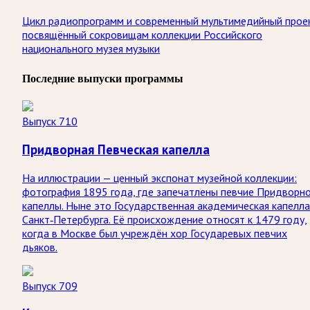
Цикл радиопрограмм и современный мультимедийный прое
посвящённый сокровищам коллекции Российского
национального музея музыки
Последние выпуски программы
Выпуск 710
Придворная Певческая капелла
На иллюстрации — ценный экспонат музейной коллекции:
фотография 1895 года, где запечатлены певчие Придворн
капеллы. Ныне это Государственная академическая капелла
Санкт‑Петербурга. Её происхождение относят к 1479 году,
когда в Москве был учреждён хор Государевых певчих
дьяков.
Выпуск 709