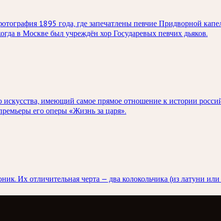
тография 1895 года, где запечатлены певчие Придворной капел
когда в Москве был учреждён хор Государевых певчих дьяков.
о искусства, имеющий самое прямое отношение к истории россий
ремьеры его оперы «Жизнь за царя».
ник. Их отличительная черта — два колокольчика (из латуни или 