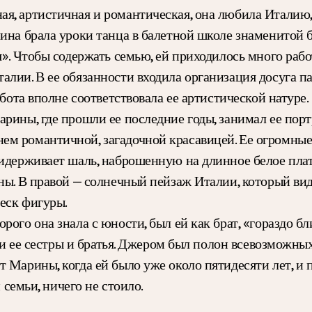
я, артистичная и романтическая, она любила Италию, 
пина брала уроки танца в балетной школе знаменито
я». Чтобы содержать семью, ей приходилось много рабо
алии. В ее обязанности входила организация досуга п
абота вполне соответствовала ее артистической натуре.
арины, где прошли ее последние годы, занимал ее по
 романтичной, загадочной красавицей. Ее огромные, с
идерживает шаль, наброшенную на длинное белое плат
ны. В правой — солнечный пейзаж Италии, который ви
еск фигуры.
ого она знала с юности, был ей как брат, «гораздо бли
к и ее сестры и братья. Джером был полон всевозможны
 Марины, когда ей было уже около пятидесяти лет, и 
 семьи, ничего не стоило.