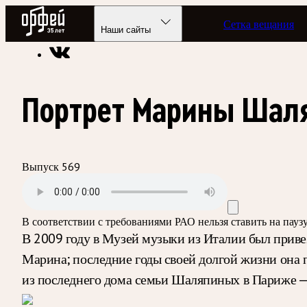
Радио Орфей
Сетка вещания
Радио классической музыки «Орфей»
Программы в эфире
Наши сайты
Портрет Марины Шал
Выпуск 569
В соответствии с требованиями
РАО
нельзя ставить на пау
В 2009 году в Музей музыки из Италии был приве
Марина; последние годы своей долгой жизни она 
из последнего дома семьи Шаляпиных в Париже — 