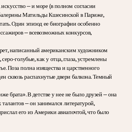
искусство — и море (в полном согласии
й балерины Матильды Кшесинской в Париже,
тать. Один эпизод ее биографии особенно
ассажиров — всевозможных конкурсов,
ртрет, написанный американским художником
еро-голубые, как у отца, глаза, устремлены
ье. Поза полна изящества и царственного
ден сквозь распахнутые двери балкона. Темный
же брата». В детстве у нее не было друзей — она
х талантов — он занимался литературой,
прислал его из Америки авиапочтой, что было