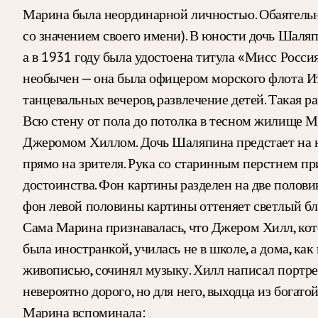
Марина была неординарной личностью. Обаятельна
со значением своего имени). В юности дочь Шаля
а в 1931 году была удостоена титула «Мисс Росси
необычен — она была офицером морского флота Ит
танцевальных вечеров, развлечение детей. Такая р
Всю стену от пола до потолка в тесном жилище М
Джеромом Хиллом. Дочь Шаляпина предстает на нем
прямо на зрителя. Рука со старинным перстнем пр
достоинства. Фон картины разделен на две полови
фон левой половины картины оттеняет светлый бл
Сама Марина признавалась, что Джером Хилл, котор
была иностранкой, училась не в школе, а дома, ка
живописью, сочинял музыку. Хилл написал портрет
невероятно дорого, но для него, выходца из богатой
Марина вспоминала: