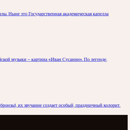
лы. Ныне это Государственная академическая капелла
ской музыки – картина «Иван Сусанин». По легенде,
бронзы), их звучание создает особый, праздничный колорит.