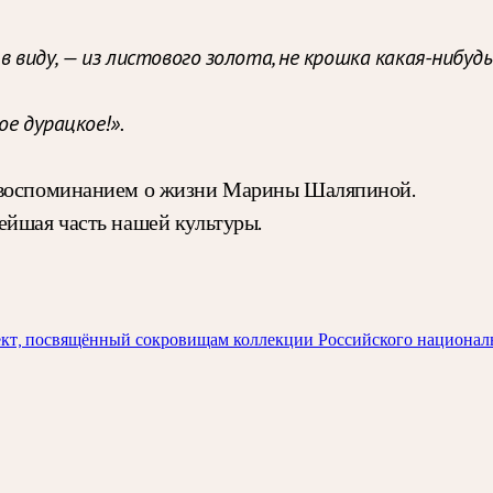
в виду, — из листового золота, не крошка какая-нибудь
е дурацкое!».
м воспоминанием о жизни Марины Шаляпиной.
ейшая часть нашей культуры.
кт, посвящённый сокровищам коллекции Российского национал