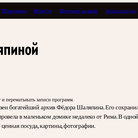
Программы
Новости
Интернет-каналы
Энциклопедия
Экспомузыка
япиной
зу и перематывать записи программ.
зен богатейший архив Фёдора Шаляпина. Его сохранила
провела в маленьком домике недалеко от Рима. В одно
ценная посуда, картины, фотографии.