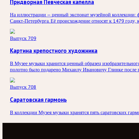
Придворная Певческая капелла
На иллюстрации — ценный экспонат музейной коллекции: фо
Санкт‑Петербурга. Её происхождение относят к 1479 году, 
Выпуск 709
Картина крепостного художника
В Музее музыки хранится ценный образец изобразительног
полотно было подарено Михаилу Ивановичу Глинке после п
Выпуск 708
Саратовская гармонь
В коллекции Музея музыки хранятся пять саратовских гармо