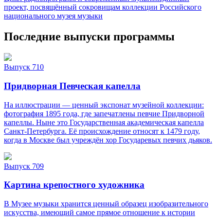
проект, посвящённый сокровищам коллекции Российского
национального музея музыки
Последние выпуски программы
Выпуск 710
Придворная Певческая капелла
На иллюстрации — ценный экспонат музейной коллекции:
фотография 1895 года, где запечатлены певчие Придворной
капеллы. Ныне это Государственная академическая капелла
Санкт‑Петербурга. Её происхождение относят к 1479 году,
когда в Москве был учреждён хор Государевых певчих дьяков.
Выпуск 709
Картина крепостного художника
В Музее музыки хранится ценный образец изобразительного
искусства, имеющий самое прямое отношение к истории