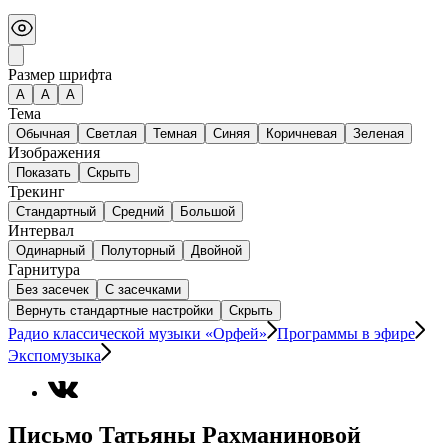
Размер шрифта
А
A
A
Тема
Обычная
Светлая
Темная
Синяя
Коричневая
Зеленая
Изображения
Показать
Скрыть
Трекинг
Стандартный
Средний
Большой
Интервал
Одинарный
Полуторный
Двойной
Гарнитура
Без засечек
С засечками
Вернуть стандартные настройки
Скрыть
Радио классической музыки «Орфей»
Программы в эфире
Экспомузыка
Письмо Татьяны Рахманиновой