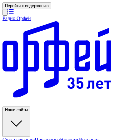
Перейти к содержанию
Радио Орфей
Наши сайты
Сетка вещания
Программы
Новости
Интернет-