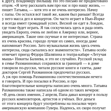
к другу, Владимиру Вильшау. Но это письмо не продиктовано
отцом. «Я хочу рассказать вам про нас и про нашу жизнь, —
пишет Татьяна, — хотя это и не очень интересно. Начну
с папы. Он остался всё такой же, каким был раньше! Всегда
у него масса дел и концертов. Он часто играет в Нью-Йорке
и всегда имеет громадный успех. Весной он едет в Лондон,
где тоже будет играть. Я так соскучилась здесь и рада опять
увидеть Европу, очень не люблю я Америку или, вернее,
американцев. Такие они скучные и не интересные. Страна
их очень красива, гораздо лучше их самих, иногда даже
напоминает Россию. Зато музыкальная жизнь здесь очень
интересна, сюда съехались все знаменитости». Татьяна особо
отмечает приезд Фёдора Шаляпина и театра-кабаре «Летучая
мышь» Никиты Балиева, и это не случайно. Русский уклад
в семье Рахманиновых сохранялся за границей — в доме
говорили по-русски, читали русские книги и газеты, даже
докторов Сергей Рахманинов предпочитал русских.
А уж про помощь Рахманинова соотечественникам нечего
и говорить. И про посылки в Россию, и про
благотворительные концерты написано очень много. Татьяна
Рахманинова также написала об одном из таких вечеров:
«В день своих именин, 2 апреля, Папа давал концерт в пользу
русских композиторов, артистов и учёных. Все деньги
от этого концерта будут употреблены на посылки через
американскую компанию Гувера. Надеюсь, их скоро получат