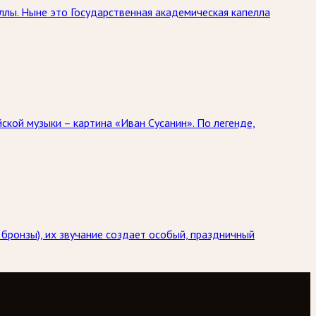
ллы. Ныне это Государственная академическая капелла
ской музыки – картина «Иван Сусанин». По легенде,
 бронзы), их звучание создает особый, праздничный