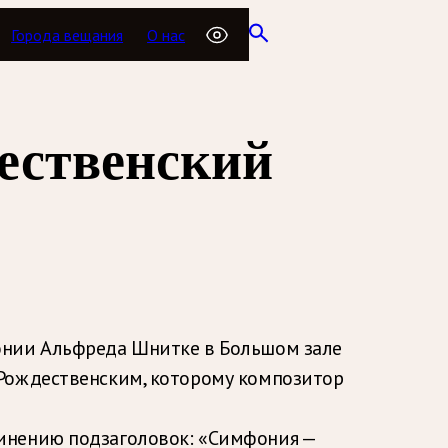
Города вещания
О нас
ественский
онии Альфреда Шнитке в Большом зале
 Рождественским, которому композитор
чинению подзаголовок: «Симфония —