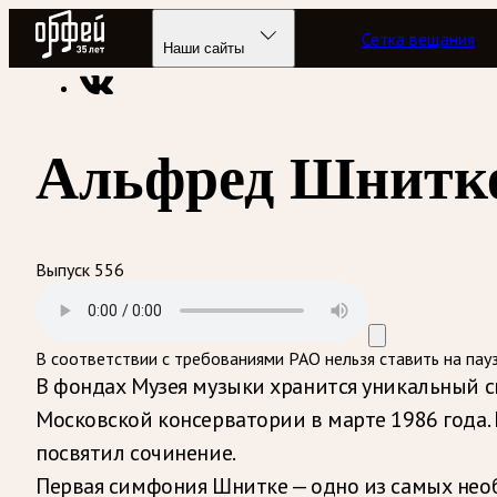
Радио Орфей
Сетка вещания
Радио классической музыки «Орфей»
Программы в эфире
Наши сайты
Альфред Шнитке
Выпуск 556
В соответствии с требованиями
РАО
нельзя ставить на пау
В фондах Музея музыки хранится уникальный 
Московской консерватории в марте 1986 года
посвятил сочинение.
Первая симфония Шнитке — одно из самых нео