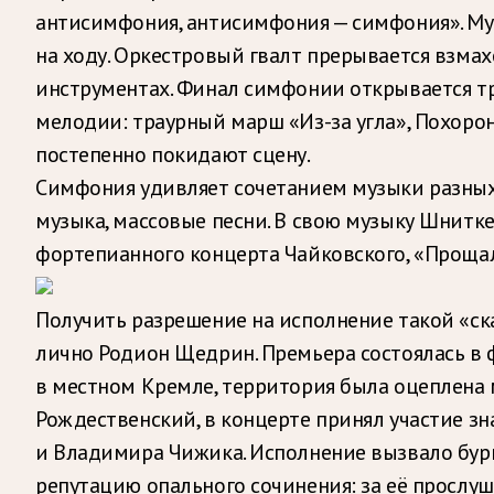
антисимфония, антисимфония — симфония». Муз
на ходу. Оркестровый гвалт прерывается взма
инструментах. Финал симфонии открывается 
мелодии: траурный марш «Из-за угла», Похоро
постепенно покидают сцену.
Симфония удивляет сочетанием музыки разных эп
музыка, массовые песни. В свою музыку Шнитке
фортепианного концерта Чайковского, «Проща
Получить разрешение на исполнение такой «с
лично Родион Щедрин. Премьера состоялась в 
в местном Кремле, территория была оцеплен
Рождественский, в концерте принял участие з
и Владимира Чижика. Исполнение вызвало бурн
репутацию опального сочинения: за её прослу