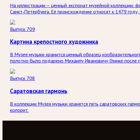
На иллюстрации — ценный экспонат музейной коллекции: ф
Санкт‑Петербурга. Её происхождение относят к 1479 году,
Выпуск 709
Картина крепостного художника
В Музее музыки хранится ценный образец изобразительного
полотно было подарено Михаилу Ивановичу Глинке после п
Выпуск 708
Саратовская гармонь
В коллекции Музея музыки хранятся пять саратовских гармо
колорит.