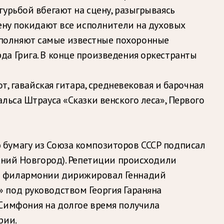
урьбой вбегают на сцену, разыгрываясь
цену покидают все исполнители на духовых
сполняют самые известные похоронные
а Грига. В конце произведения оркестранты
т, гавайская гитара, средневековая и барочная
льса Штрауса «Сказки венского леса», Первого
 бумагу из Союза композиторов СССР подписал
ижний Новгород). Репетиции происходили
ой филармонии дирижировал Геннадий
 под руководством Георгия Гаран
на
я
 Симфония на долгое время получила
рии.