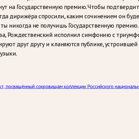
т на Государственную премию. Чтобы подтвердить
огда дирижёра спросили, каким сочинением он буд
ь ты никогда не получишь Государственную премию.
ьства, Рождественский исполнил симфонию с триумф
руют друг другу и кланяются публике, устроившей
узыки.
т, посвящённый сокровищам коллекции Российского национальн