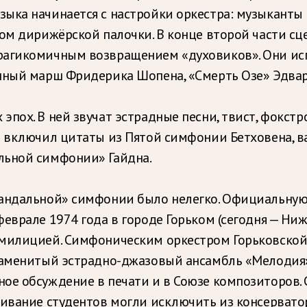
ыка начинается с настройки оркестра: музыканты г
хом дирижёрской палочки. В конце второй части с
трагикомичным возвращением «духовиков». Они и
нный марш Фридерика Шопена, «Смерть Озе» Эдвард
ох. В ней звучат эстрадные песни, твист, фокстро
 включил цитаты из Пятой симфонии Бетховена, ва
льной симфонии» Гайдна.
кандальной» симфонии было нелегко. Официальную
феврале 1974 года в городе Горьком (сегодня — Н
а милицией. Симфоническим оркестром Горьковск
наменитый эстрадно-джазовый ансамбль «Мелодия»
ое обсуждение в печати и в Союзе композиторов.
шивание студентов могли исключить из консервато