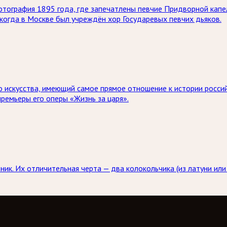
отография 1895 года, где запечатлены певчие Придворной капе
 когда в Москве был учреждён хор Государевых певчих дьяков.
 искусства, имеющий самое прямое отношение к истории россий
ремьеры его оперы «Жизнь за царя».
ник. Их отличительная черта — два колокольчика (из латуни или