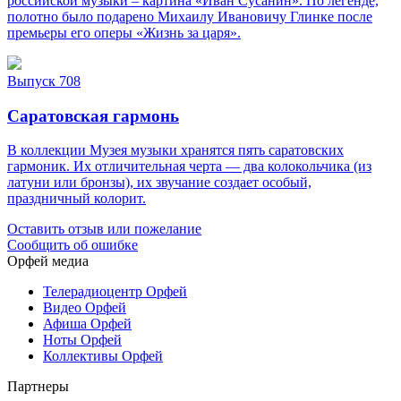
российской музыки – картина «Иван Сусанин». По легенде,
полотно было подарено Михаилу Ивановичу Глинке после
премьеры его оперы «Жизнь за царя».
Выпуск 708
Саратовская гармонь
В коллекции Музея музыки хранятся пять саратовских
гармоник. Их отличительная черта — два колокольчика (из
латуни или бронзы), их звучание создает особый,
праздничный колорит.
Оставить отзыв или пожелание
Сообщить об ошибке
Орфей медиа
Телерадиоцентр Орфей
Видео Орфей
Афиша Орфей
Ноты Орфей
Коллективы Орфей
Партнеры