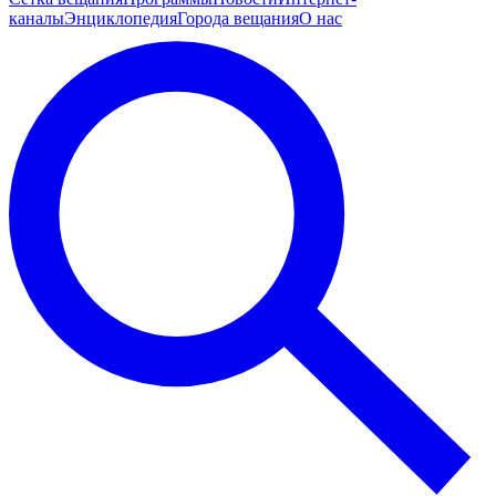
каналы
Энциклопедия
Города вещания
О нас