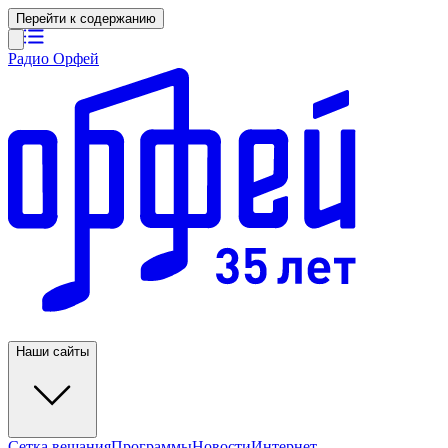
Перейти к содержанию
Радио Орфей
Наши сайты
Сетка вещания
Программы
Новости
Интернет-