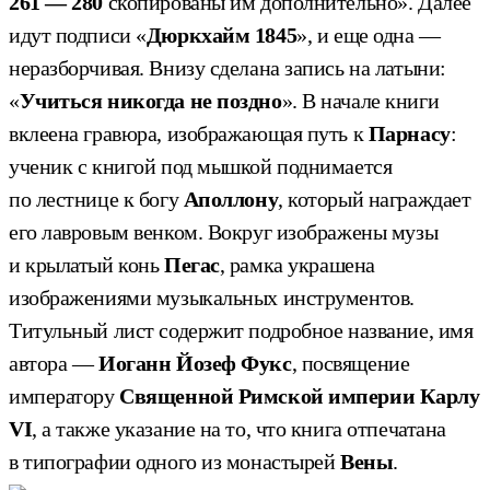
261 — 280
скопированы им дополнительно». Далее
идут подписи «
Дюркхайм
1845
», и еще одна —
неразборчивая. Внизу сделана запись на латыни:
«
Учиться никогда не поздно
». В начале книги
вклеена гравюра, изображающая путь к
Парнасу
:
ученик с книгой под мышкой поднимается
по лестнице к богу
Аполлону
, который награждает
его лавровым венком. Вокруг изображены музы
и крылатый конь
Пегас
, рамка украшена
изображениями музыкальных инструментов.
Титульный лист содержит подробное название, имя
автора —
Иоганн Йозеф Фукс
, посвящение
императору
Священной Римской империи Карлу
VI
, а также указание на то, что книга отпечатана
в типографии одного из монастырей
Вены
.