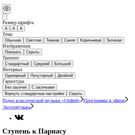
Размер шрифта
А
A
A
Тема
Обычная
Светлая
Темная
Синяя
Коричневая
Зеленая
Изображения
Показать
Скрыть
Трекинг
Стандартный
Средний
Большой
Интервал
Одинарный
Полуторный
Двойной
Гарнитура
Без засечек
С засечками
Вернуть стандартные настройки
Скрыть
Радио классической музыки «Орфей»
Программы в эфире
Экспомузыка
Ступень к Парнасу