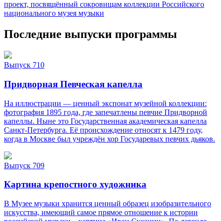
проект, посвящённый сокровищам коллекции Российского
национального музея музыки
Последние выпуски программы
Выпуск 710
Придворная Певческая капелла
На иллюстрации — ценный экспонат музейной коллекции:
фотография 1895 года, где запечатлены певчие Придворной
капеллы. Ныне это Государственная академическая капелла
Санкт‑Петербурга. Её происхождение относят к 1479 году,
когда в Москве был учреждён хор Государевых певчих дьяков.
Выпуск 709
Картина крепостного художника
В Музее музыки хранится ценный образец изобразительного
искусства, имеющий самое прямое отношение к истории