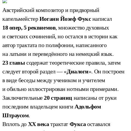
Австрийский композитор и придворный
капельмейстер
Иоганн Йозеф Фукс
написал
18 опер, 5 реквиемов
, множество духовных
и светских сочинений, но остался в истории как
автор трактата по полифонии, написанного
на латыни и переведённого на немецкий язык.
23 главы
содержат теоретические правила, затем
следует второй раздел — «
Диалоги
». Он построен
в виде беседы между учеником и учителем
и обильно иллюстрирован нотными примерами.
Заключительные
20 страниц
написаны от руки
последним владельцем книги
Адольфом
Штраусом
.
Вплоть до
XX века
трактат
Фукса
оставался