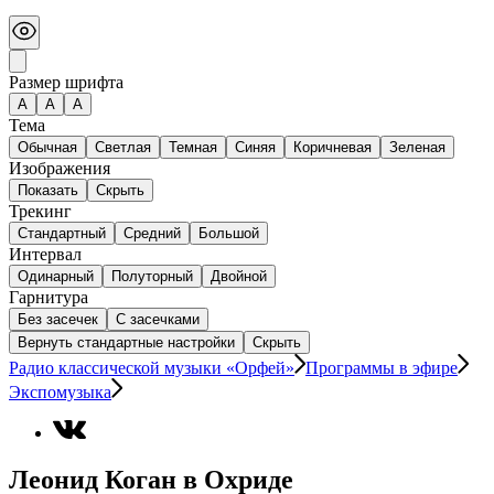
Размер шрифта
А
A
A
Тема
Обычная
Светлая
Темная
Синяя
Коричневая
Зеленая
Изображения
Показать
Скрыть
Трекинг
Стандартный
Средний
Большой
Интервал
Одинарный
Полуторный
Двойной
Гарнитура
Без засечек
С засечками
Вернуть стандартные настройки
Скрыть
Радио классической музыки «Орфей»
Программы в эфире
Экспомузыка
Леонид Коган в Охриде