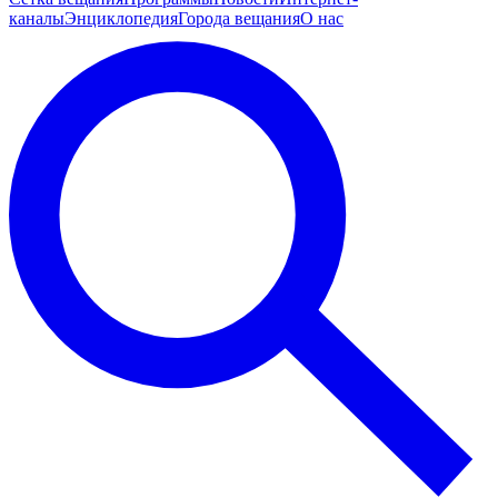
каналы
Энциклопедия
Города вещания
О нас