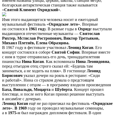
именем названы улицы, церкви, школы, станции метро;
болгарская антарктическая станция также называется
«
Святой Климент Охридский
».
Имя этого выдающегося человека носит и ежегодный
музыкальный фестиваль «
Охридское лето
». Впервые
он состоялся в
1961 год
у. В разные годы в
Охрид
е выступали
выдающиеся отечественные музыканты —
Святослав
Рихтер, Мстислав Ростропович, Виктор Третьяков,
Михаил Плетнёв, Елена Образцова.
В 1967 году в фестивале участвовал
Леонид Коган
. Его
концерт состоялся в соборе
Святой
Софии
. Впервые вместе
с ним в турне отправилась его дочь, тринадцатилетняя
пианистка
Нина Коган
. Как вспоминала
Нина Леонидовна
,
перед отъездом отец строго сказал ей: «Будешь там
заниматься, а не ходить на пляж». В гостинице
Леонид
Борисович
указал дочери на рояль в ресторане: «Сиди
и работай». Нина со страхом думала о предстоящем
выступлении с отцом — в программу входили произведения
Баха, Вивальди, Моцарта
и
Шуберта
. Концерт прошел
блестяще, и после него Коган принял решение выступать
в ансамбле с дочерью.
Леонид Коган
ещё не раз приезжал на фестиваль «
Охридское
лето
».
В 1969
году он проводил музыкальные семинары,
а в
1975-
м был награжден дипломом фестиваля. В один