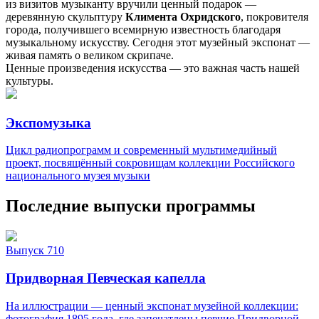
из визитов музыканту вручили ценный подарок —
деревянную скульптуру
Климента Охридского
, покровителя
города, получившего всемирную известность благодаря
музыкальному искусству. Сегодня этот музейный экспонат —
живая память о великом скрипаче.
Ценные произведения искусства — это важная часть нашей
культуры.
Экспомузыка
Цикл радиопрограмм и современный мультимедийный
проект, посвящённый сокровищам коллекции Российского
национального музея музыки
Последние выпуски программы
Выпуск 710
Придворная Певческая капелла
На иллюстрации — ценный экспонат музейной коллекции:
фотография 1895 года, где запечатлены певчие Придворной