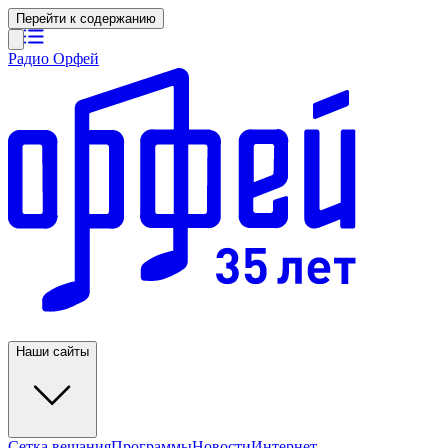
Перейти к содержанию
Радио Орфей
Наши сайты
Сетка вещания
Программы
Новости
Интернет-