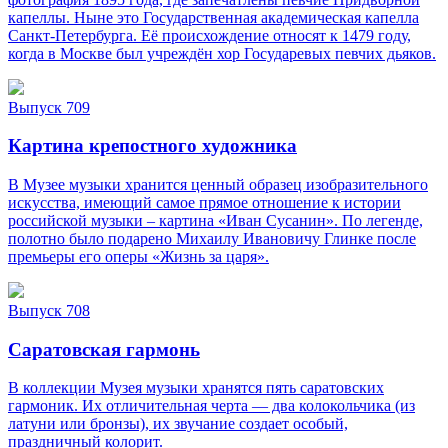
капеллы. Ныне это Государственная академическая капелла
Санкт‑Петербурга. Её происхождение относят к 1479 году,
когда в Москве был учреждён хор Государевых певчих дьяков.
Выпуск 709
Картина крепостного художника
В Музее музыки хранится ценный образец изобразительного
искусства, имеющий самое прямое отношение к истории
российской музыки – картина «Иван Сусанин». По легенде,
полотно было подарено Михаилу Ивановичу Глинке после
премьеры его оперы «Жизнь за царя».
Выпуск 708
Саратовская гармонь
В коллекции Музея музыки хранятся пять саратовских
гармоник. Их отличительная черта — два колокольчика (из
латуни или бронзы), их звучание создает особый,
праздничный колорит.