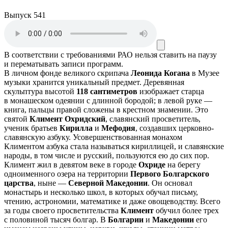
Выпуск 541
В соответствии с требованиями
РАО
нельзя ставить на паузу
и перематывать записи программ.
В личном фонде великого скрипача
Леонида Когана
в Музее
музыки хранится уникальный предмет. Деревянная
скульптура высотой
118 сантиметров
изображает старца
в монашеском одеянии с длинной бородой; в левой руке —
книга, пальцы правой сложены в крестном знамении. Это
святой
Климент
Охридский
, славянский просветитель,
ученик братьев
Кирилла
и
Мефодия
, создавших церковно-
славянскую азбуку. Усовершенствованная монахом
Климентом азбука стала называться кириллицей, и славянские
народы, в том числе и русский, пользуются ею до сих пор.
Климент жил в девятом веке в городе
Охриде
на берегу
одноименного озера на территории
Первого Болгарского
царства
, ныне —
Северной Македонии
. Он основал
монастырь и несколько школ, в которых обучал письму,
чтению, астрономии, математике и даже овощеводству. Всего
за годы своего просветительства
Климент
обучил более трех
с половиной тысяч болгар. В
Болгарии
и
Македонии
его