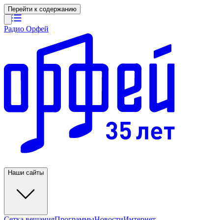
Перейти к содержанию
Радио Орфей
Наши сайты
Сетка вещания
Программы
Новости
Интернет-