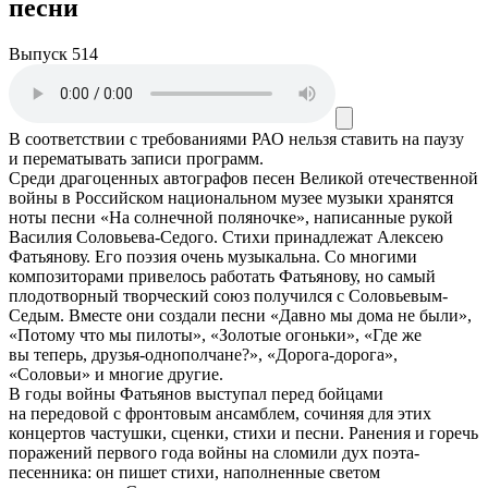
песни
Выпуск 514
В соответствии с требованиями
РАО
нельзя ставить на паузу
и перематывать записи программ.
Среди драгоценных автографов песен Великой отечественной
войны в Российском национальном музее музыки хранятся
ноты песни «На солнечной поляночке», написанные рукой
Василия Соловьева-Седого. Стихи принадлежат Алексею
Фатьянову. Его поэзия очень музыкальна. Со многими
композиторами привелось работать Фатьянову, но самый
плодотворный творческий союз получился с Соловьевым-
Седым. Вместе они создали песни «Давно мы дома не были»,
«Потому что мы пилоты», «Золотые огоньки», «Где же
вы теперь, друзья-однополчане?», «Дорога-дорога»,
«Соловьи» и многие другие.
В годы войны Фатьянов выступал перед бойцами
на передовой с фронтовым ансамблем, сочиняя для этих
концертов частушки, сценки, стихи и песни. Ранения и горечь
поражений первого года войны на сломили дух поэта-
песенника: он пишет стихи, наполненные светом