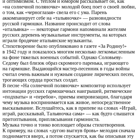
и оптимизмом. С теплом и юмором рассказывает он, как
«на солнечной поляночке» молодой боец поет о своей любви,
о том, как «черноглазая» свела его с ума. Парень
аккомпанирует себе на «тальяночке» — разновидности
русской гармошки. Название происходит от слова
«итальянка» — некоторые гармони напоминали жителям
русских деревень музыкальные инструменты, на которых
играли бродячие итальянские музыканты.
Стихотворение было опубликовано в газете «За Родину!»
в 1942 году и показалось многим несколько легкомысленным
на фоне тяжелых военных событий. Однако Соловьеву-
Седому был близок образ скромного паренька, играющего
на гармошке. Выдающийся мастер-песенник в годы войны
считал очень важным и нужным создание лирических песен,
трогающих сердца простых солдат.
В песне «На солнечной поляночке» композитор использует
интонации русских гармошечных наигрышей, ритмические
«подхваты» и «перебои», приемы импровизации, благодаря
чему музыка воспринимается как живое, непосредственное
высказывание. Вслушайтесь, как в припеве на словах «Играй,
играй, рассказывай, Тальяночка сама» — как будто слышатся
притоптывания, приплясывания гармониста.
Музыка точно и тонко воплощает образы стихотворения.
К примеру, на словах «дугою выгнув бровь» мелодия сначала
поднимается вверх, а потом спускается, как бы описывая эту