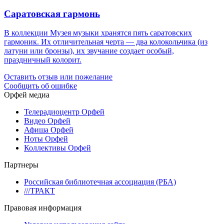
Саратовская гармонь
В коллекции Музея музыки хранятся пять саратовских
гармоник. Их отличительная черта — два колокольчика (из
латуни или бронзы), их звучание создает особый,
праздничный колорит.
Оставить отзыв или пожелание
Сообщить об ошибке
Орфей медиа
Телерадиоцентр Орфей
Видео Орфей
Афиша Орфей
Ноты Орфей
Коллективы Орфей
Партнеры
Российская библиотечная ассоциация (РБА)
///ТРАКТ
Правовая информация