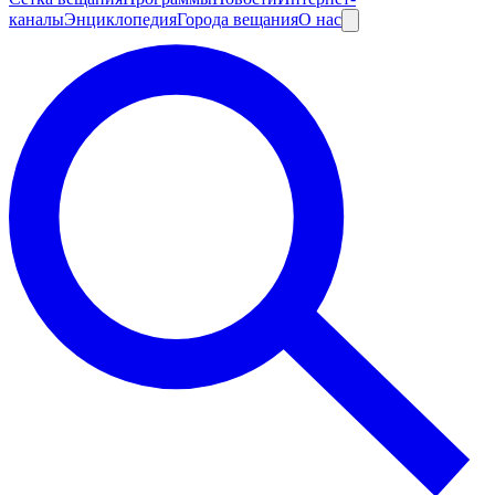
каналы
Энциклопедия
Города вещания
О нас