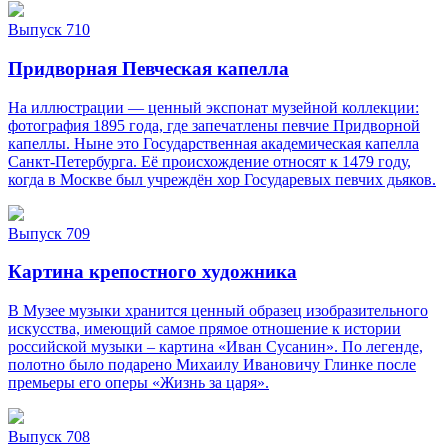
Выпуск 710
Придворная Певческая капелла
На иллюстрации — ценный экспонат музейной коллекции:
фотография 1895 года, где запечатлены певчие Придворной
капеллы. Ныне это Государственная академическая капелла
Санкт‑Петербурга. Её происхождение относят к 1479 году,
когда в Москве был учреждён хор Государевых певчих дьяков.
Выпуск 709
Картина крепостного художника
В Музее музыки хранится ценный образец изобразительного
искусства, имеющий самое прямое отношение к истории
российской музыки – картина «Иван Сусанин». По легенде,
полотно было подарено Михаилу Ивановичу Глинке после
премьеры его оперы «Жизнь за царя».
Выпуск 708