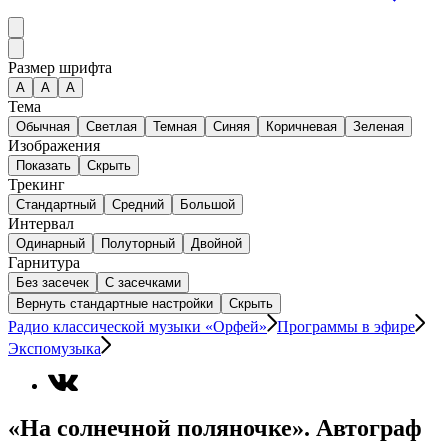
Размер шрифта
А
A
A
Тема
Обычная
Светлая
Темная
Синяя
Коричневая
Зеленая
Изображения
Показать
Скрыть
Трекинг
Стандартный
Средний
Большой
Интервал
Одинарный
Полуторный
Двойной
Гарнитура
Без засечек
С засечками
Вернуть стандартные настройки
Скрыть
Радио классической музыки «Орфей»
Программы в эфире
Экспомузыка
«На солнечной поляночке». Автограф