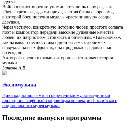
«дугу».
Война в стихотворении упоминается лишь пару раз, как
«битва грозная», «дым-порох», «лютая битва с ворогом»,
в которой боец получил медаль, «растопившую» сердце
девушки.
Через частную, конкретную историю любви простого солдата
поэт и композитор передали высокие душевные качества
людей, их патриотизм, стойкость и оптимизм. «Тальяночка»,
так называли песню, стала одной из самых любимых
и звучала на всех фронтах; она продолжает радовать нас
и сегодня.
Автографы великих композиторов — это живая история
музыки.
Занкова А.В.
Экспомузыка
Цикл радиопрограмм и современный мультимедийный
проект, посвящённый сокровищам коллекции Российского
национального музея музыки
Последние выпуски программы