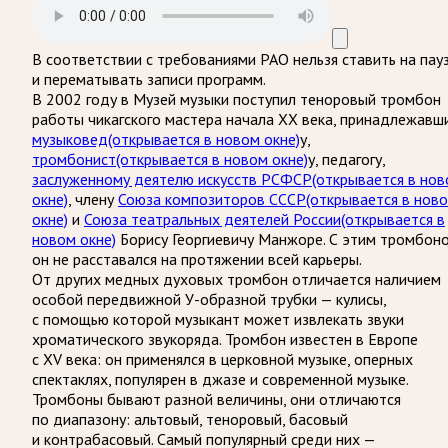
В соответствии с требованиями
РАО
нельзя ставить на пау
и перематывать записи программ.
В 2002 году в Музей музыки поступил теноровый тромбон
работы чикагского мастера начала XX века, принадлежавш
музыковед
(открывается в новом окне)
у,
тромбонист
(открывается в новом окне)
у, педагогу,
заслуженному деятелю искусств РСФСР
(открывается в но
окне)
, члену
Союза композиторов СССР
(открывается в нов
окне)
и
Союза театральных деятелей России
(открывается в
новом окне)
Борису Георгиевичу Манжоре. С этим тромбон
он не расставался на протяжении всей карьеры.
От других медных духовых тромбон отличается наличием
особой передвижной У-образной трубки — кулисы,
с помощью которой музыкант может извлекать звуки
хроматического звукоряда. Тромбон известен в Европе
с XV века: он применялся в церковной музыке, оперных
спектаклях, популярен в джазе и современной музыке.
Тромбоны бывают разной величины, они отличаются
по диапазону: альтовый, теноровый, басовый
и контрабасовый. Самый популярный среди них —