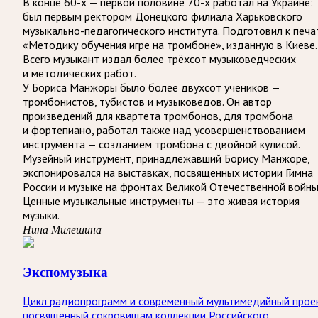
В конце 60-х — первой половине 70-х работал на Украине:
был первым ректором Донецкого филиала Харьковского
музыкально-педагогического института. Подготовил к печа
«Методику обучения игре на тромбоне», изданную в Киеве.
Всего музыкант издал более трёхсот музыковедческих
и методических работ.
У Бориса Манжоры было более двухсот учеников —
тромбонистов, тубистов и музыковедов. Он автор
произведений для квартета тромбонов, для тромбона
и фортепиано, работал также над усовершенствованием
инструмента — созданием тромбона с двойной кулисой.
Музейный инструмент, принадлежавший Борису Манжоре,
экспонировался на выставках, посвященных истории Гимна
России и музыке на фронтах Великой Отечественной войны
Ценные музыкальные инструменты — это живая история
музыки.
Нина Милешина
Экспомузыка
Цикл радиопрограмм и современный мультимедийный прое
посвящённый сокровищам коллекции Российского