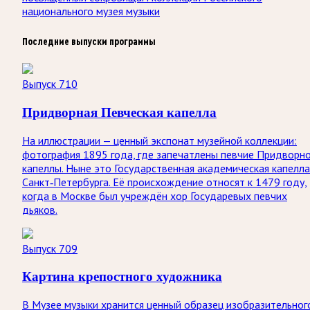
национального музея музыки
Последние выпуски программы
Выпуск 710
Придворная Певческая капелла
На иллюстрации — ценный экспонат музейной коллекции:
фотография 1895 года, где запечатлены певчие Придворн
капеллы. Ныне это Государственная академическая капелла
Санкт‑Петербурга. Её происхождение относят к 1479 году,
когда в Москве был учреждён хор Государевых певчих
дьяков.
Выпуск 709
Картина крепостного художника
В Музее музыки хранится ценный образец изобразительног