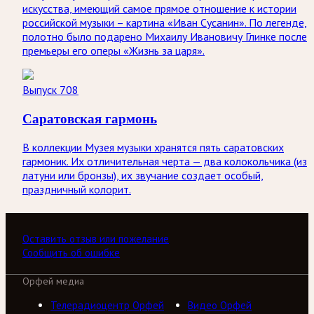
искусства, имеющий самое прямое отношение к истории
российской музыки – картина «Иван Сусанин». По легенде,
полотно было подарено Михаилу Ивановичу Глинке после
премьеры его оперы «Жизнь за царя».
Выпуск 708
Саратовская гармонь
В коллекции Музея музыки хранятся пять саратовских
гармоник. Их отличительная черта — два колокольчика (из
латуни или бронзы), их звучание создает особый,
праздничный колорит.
Оставить отзыв или пожелание
Сообщить об ошибке
Орфей медиа
Телерадиоцентр Орфей
Видео Орфей