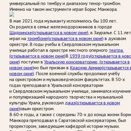
универсальный по тембру и диапазону тенор-тромбон.
Именно на таком инструменте играл Борис Манжора.
В мае 2021 года музыканту исполнилось бы 100 лет.
Он родился в семье железнодорожников в городе
Шадринске
(открывается в новом окне)
, в Зауралье. С 11 лет
играл на
тромбоне
(открывается в новом окне)
в духовом
оркестре. В годы учебы в Свердловском музыкальном
училище работал в оркестре местного оперного
театра.
(открывается в новом окне)
В
1939 году
(открывается в нов
окне)
поступил в
Уральскую консерваторию,
(открывается в
новом окне)
но был призван в
Красную Армию
(открывается 
новом окне)
. После военной службы продолжил учёбу
на оркестровом и музыковедческом факультетах. В 50-х
годах преподавал в Уральской консерватории
и Свердловском музыкальном училище, занимался изучени
и популяризацией народного творчества и музыкальной
культуры Урала, руководил
джаз
(открывается в новом
окне)
овым оркестром.
В 60-е годы, а также с середины 70-х до конца жизни Бори
Манжора преподавал в Саратовской консерватории, был
проректором, заведующим кафедрой истории музыки.