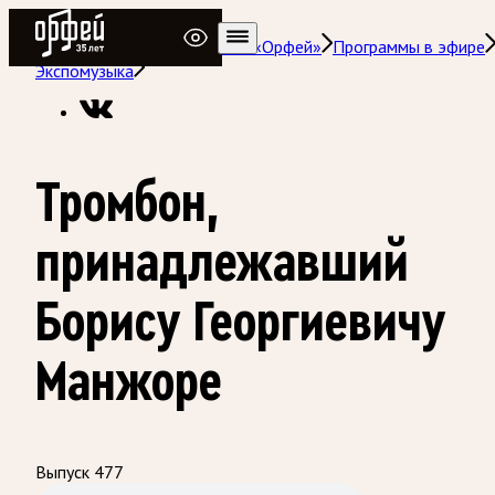
Радио Орфей
Радио классической музыки «Орфей»
Программы в эфире
Экспомузыка
Тромбон,
принадлежавший
Борису Георгиевичу
Манжоре
Выпуск 477