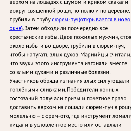
верхом на лошадях с шумом и криком скакали
вокруг священной рощи, по полю и по деревне,
трубили в трубу
сюрем-пуч
(открывается в нов
окне)
. Затем обходили поочередно все
крестьянские избы. Двое пожилых мужчин, сто
около избы и во дворе, трубили в сюрем-пуч,
чтобы напугать злых духов. Мариийцы считали,
что звуки этого инструмента изгоняли вместе
со злыми духами и различные болезни.
Участников обряда изгнания злых сил угощали
топлёными сливками. Победители конных
состязаний получали призы и почетное право
доставить верхом на лошади сюрем-пуч в рощу
молельню — сюрем-ото, где инструмент ломали
кидали в условленное место или оставляли