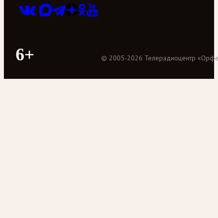
6+
©
2005
-
2026
Телерадиоцентр «Орф