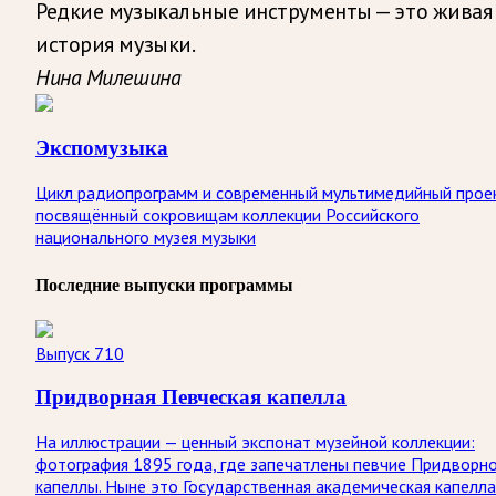
Редкие музыкальные инструменты — это живая
история музыки.
Нина Милешина
Экспомузыка
Цикл радиопрограмм и современный мультимедийный прое
посвящённый сокровищам коллекции Российского
национального музея музыки
Последние выпуски программы
Выпуск 710
Придворная Певческая капелла
На иллюстрации — ценный экспонат музейной коллекции:
фотография 1895 года, где запечатлены певчие Придворн
капеллы. Ныне это Государственная академическая капелла