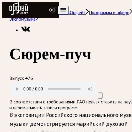
Радио Орфей
Радио классической музыки «Орфей»
Программы в эфире
Экспомузыка
Сюрем-пуч
Выпуск 476
В соответствии с требованиями
РАО
нельзя ставить на пау
и перематывать записи программ.
В экспозиции Российского национального музе
музыки демонстрируется марийский духовой