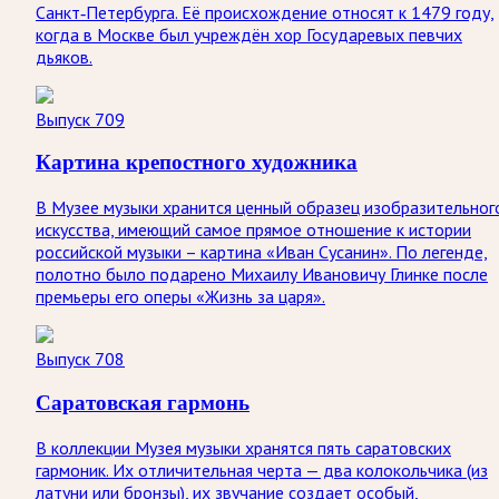
Санкт‑Петербурга. Её происхождение относят к 1479 году,
когда в Москве был учреждён хор Государевых певчих
дьяков.
Выпуск 709
Картина крепостного художника
В Музее музыки хранится ценный образец изобразительног
искусства, имеющий самое прямое отношение к истории
российской музыки – картина «Иван Сусанин». По легенде,
полотно было подарено Михаилу Ивановичу Глинке после
премьеры его оперы «Жизнь за царя».
Выпуск 708
Саратовская гармонь
В коллекции Музея музыки хранятся пять саратовских
гармоник. Их отличительная черта — два колокольчика (из
латуни или бронзы), их звучание создает особый,